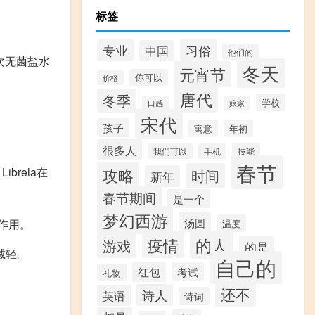
标签
习俗
专业
中国
他们的
一次无菌盐水
冬天
元宵节
你可以
价格
唐代
冬季
学校
口感
娘家
宋代
孩子
寓意
年初
很多人
技能
我们可以
手机
春节
brela在
攻略
时间
新年
春节期间
是一个
梦幻西游
汤圆
作用。
温度
的人
疫情
游戏
的是
减轻。
自己的
红包
考试
礼物
还不
诗人
英语
诗词