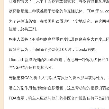
在这种情况下，关节中的软骨垫会破裂，导致骨骼相互摩擦
该药物是第二种获准用于动物的单克隆抗体。FDA 于 2022 
为了评估该药物，在美国和欧盟进行了实地研究。在这两种情况下
注射，总共三剂。
狗主人回答了有关狗疼痛严重程度以及疼痛在多大程度上
该研究认为，当间隔至少两剂28天时，Librela有效。
Librela由新泽西州的Zoetis制造，通过与一种称为犬神
与NGF结合后抑制其活性。
宠物患有OA的狗主人可以从有执照的兽医那里获得处方。L
潜在的副作用包括增加血尿素氮，这是肾功能的指标;尿路感
FDA表示，狗主人应该与他们的兽医合作报告任何不良副