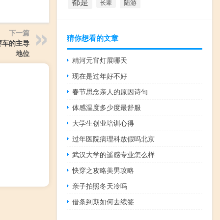
都是
陆游
长辈
下一篇
猜你想看的文章
赛车的主导
地位
精河元宵灯展哪天
现在是过年好不好
春节思念亲人的原因诗句
体感温度多少度最舒服
大学生创业培训心得
过年医院病理科放假吗北京
武汉大学的遥感专业怎么样
快穿之攻略美男攻略
亲子拍照冬天冷吗
借条到期如何去续签