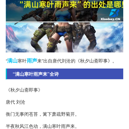
满山
雨声
“
寒叶
来”出自唐代刘沧的《秋夕山斋即事》。
“满山寒叶雨声来”全诗
《秋夕山斋即事》
唐代 刘沧
衡门无事闭苍苔，篱下萧疏野菊开。
半夜秋风江色动，满山寒叶雨声来。