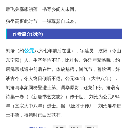
雁飞关塞霜初落，书寄乡闾人未回。
独坐高窗此时节，一弹瑶瑟自成哀。
作者简介(刘沧)
公元
刘沧（约
八六七年前后在世），字蕴灵，汶阳（今山
东宁阳）人。生卒年均不详，比杜牧、许浑年辈略晚，约
唐懿宗咸通中前后在世。体貌魁梧，尚气节，善饮酒，好
谈古今，令人终日倾听不倦。公元854年（大中八年），
刘沧与李频同榜登进士第。调华原尉，迁龙门令。沧著有
诗集一卷（《新唐书艺文志》）传于世。 刘沧为公元854
年（宣宗大中八年）进士。据 《唐才子传》，刘沧屡举进
士不第，得第时已白发苍苍。