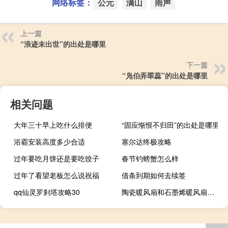
网络标签：
公元
满山
雨声
上一篇
“浪迹未出世”的出处是哪里
下一篇
“凫伯弄翠蕊”的出处是哪里
相关问题
大年三十早上吃什么排便
“固应惭恨不归田”的出处是哪里
浴霸安装高度多少合适
塞尔达终极攻略
过年要吃月饼还是要吃饺子
春节钓螃蟹怎么样
过年了看望老板怎么说祝福
借条到期如何去续签
qq仙灵罗刹塔攻略30
陶瓷暖风扇和石墨烯暖风扇哪个好