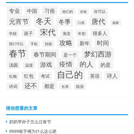
习俗
专业
中国
你可以
他们的
价格
冬天
唐代
元宵节
冬季
口感
娘家
宋代
很多人
孩子
学校
寓意
年初
攻略
时间
新年
技能
我们可以
手机
春节
梦幻西游
春节期间
是一个
的人
疫情
游戏
的是
汤圆
温度
自己的
诗人
英语
红包
考试
礼物
还不
都是
诗词
陆游
长辈
猜你想看的文章
奶奶带孙子怎么过春节
9999银手镯为什么这么硬