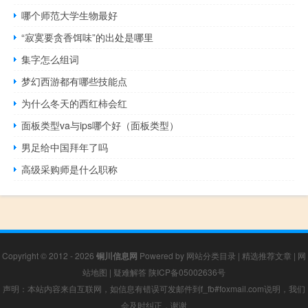
哪个师范大学生物最好
“寂寞要贪香饵味”的出处是哪里
集字怎么组词
梦幻西游都有哪些技能点
为什么冬天的西红柿会红
面板类型va与ips哪个好（面板类型）
男足给中国拜年了吗
高级采购师是什么职称
Copyright © 2012 - 2026
铜川信息网
Powered by
网站分类目录
|
精选推荐文章
|
网
站地图
|
疑难解答
陕ICP备05002636号
声明：本站内容来自互联网，如信息有错误可发邮件到f_fb#foxmail.com说明，我们
会及时纠正，谢谢