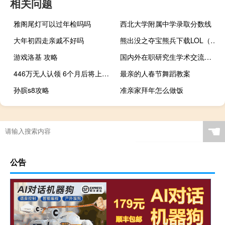
相关问题
雅阁尾灯可以过年检吗吗
西北大学附属中学录取分数线
大年初四走亲戚不好吗
熊出没之夺宝熊兵下载LOL（熊出没之夺宝熊兵下载）
游戏洛基 攻略
国内外在职研究生学术交流平台的建设情况
446万无人认领 6个月后将上缴国库财产原主不明 到底什么情况呢
最亲的人春节舞蹈教案
孙膑s8攻略
准亲家拜年怎么做饭
☚
公告