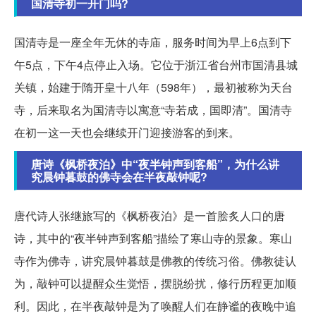
国清寺初一开门吗?
国清寺是一座全年无休的寺庙，服务时间为早上6点到下
午5点，下午4点停止入场。它位于浙江省台州市国清县城
关镇，始建于隋开皇十八年（598年），最初被称为天台
寺，后来取名为国清寺以寓意“寺若成，国即清”。国清寺
在初一这一天也会继续开门迎接游客的到来。
唐诗《枫桥夜泊》中“夜半钟声到客船”，为什么讲
究晨钟暮鼓的佛寺会在半夜敲钟呢?
唐代诗人张继旅写的《枫桥夜泊》是一首脍炙人口的唐
诗，其中的“夜半钟声到客船”描绘了寒山寺的景象。寒山
寺作为佛寺，讲究晨钟暮鼓是佛教的传统习俗。佛教徒认
为，敲钟可以提醒众生觉悟，摆脱纷扰，修行历程更加顺
利。因此，在半夜敲钟是为了唤醒人们在静谧的夜晚中追