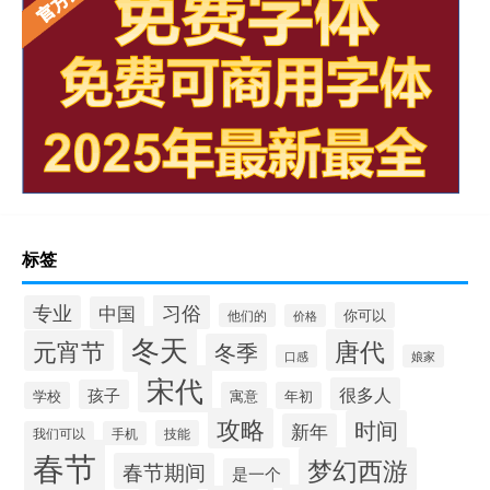
标签
习俗
专业
中国
你可以
他们的
价格
冬天
唐代
元宵节
冬季
口感
娘家
宋代
很多人
孩子
学校
寓意
年初
攻略
时间
新年
技能
我们可以
手机
春节
梦幻西游
春节期间
是一个