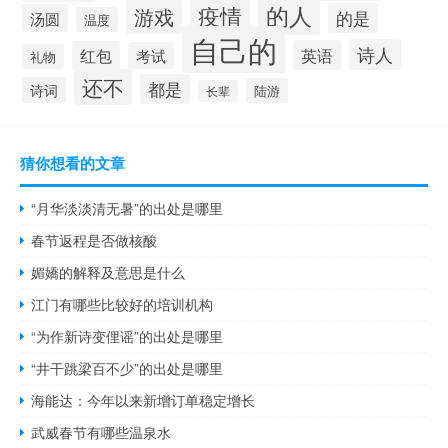
的人
疫情
游戏
的是
汤圆
温度
自己的
诗人
英语
红包
考试
礼物
还不
都是
诗词
陆游
长辈
猜你想看的文章
“月华淡淡清无暑”的出处是哪里
春节返程是否做核酸
媚嬌的解释及意思是什么
江门有哪些比较好的培训机构
“为作新诗变俚谣”的出处是哪里
“井干跳梁百不少”的出处是哪里
海能达：今年以来新增订单稳定增长
武威春节有哪些温泉水