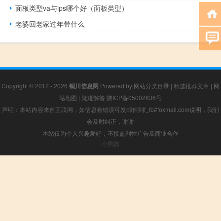
面板类型va与ips哪个好（面板类型）
老婆回老家过年带什么
Copyright © 2012 - 2026
铜川信息网
Powered by
网站分类目录
|
精选推荐文章
|
网
站地图
|
疑难解答
陕ICP备05002636号
声明：本站内容来自互联网，如信息有错误可发邮件到f_fb#foxmail.com说明，我们
会及时纠正，谢谢
本站仅为个人兴趣爱好，不接盈利性广告及商业合作
小男孩