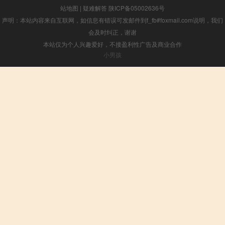
站地图
|
疑难解答
陕ICP备05002636号
声明：本站内容来自互联网，如信息有错误可发邮件到f_fb#foxmail.com说明，我们
会及时纠正，谢谢
本站仅为个人兴趣爱好，不接盈利性广告及商业合作
小男孩