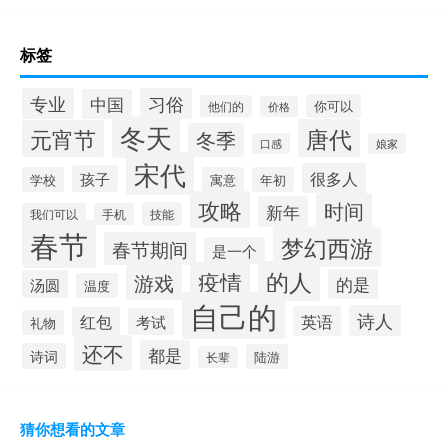
标签
习俗
专业
中国
你可以
他们的
价格
冬天
唐代
元宵节
冬季
口感
娘家
宋代
很多人
孩子
学校
寓意
年初
攻略
时间
新年
技能
我们可以
手机
春节
梦幻西游
春节期间
是一个
的人
疫情
游戏
的是
汤圆
温度
自己的
诗人
英语
红包
考试
礼物
还不
都是
诗词
陆游
长辈
猜你想看的文章