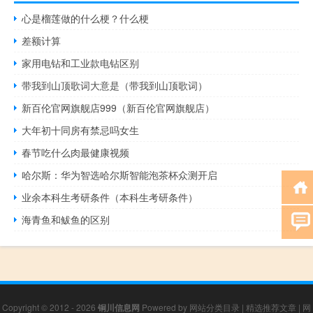
心是榴莲做的什么梗？什么梗
差额计算
家用电钻和工业款电钻区别
带我到山顶歌词大意是（带我到山顶歌词）
新百伦官网旗舰店999（新百伦官网旗舰店）
大年初十同房有禁忌吗女生
春节吃什么肉最健康视频
哈尔斯：华为智选哈尔斯智能泡茶杯众测开启
业余本科生考研条件（本科生考研条件）
海青鱼和鲅鱼的区别
Copyright © 2012 - 2026
铜川信息网
Powered by
网站分类目录
|
精选推荐文章
|
网