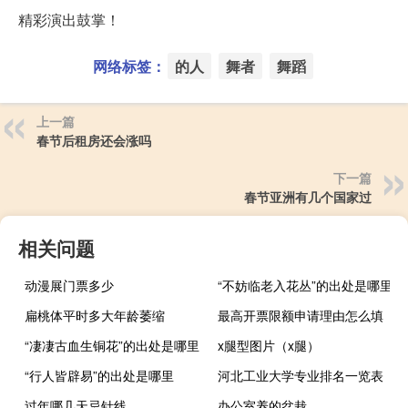
精彩演出鼓掌！
网络标签：
的人
舞者
舞蹈
上一篇
春节后租房还会涨吗
下一篇
春节亚洲有几个国家过
相关问题
动漫展门票多少
“不妨临老入花丛”的出处是哪里
扁桃体平时多大年龄萎缩
最高开票限额申请理由怎么填
“凄凄古血生铜花”的出处是哪里
x腿型图片（x腿）
“行人皆辟易”的出处是哪里
河北工业大学专业排名一览表
过年哪几天忌针线
办公室养的盆栽