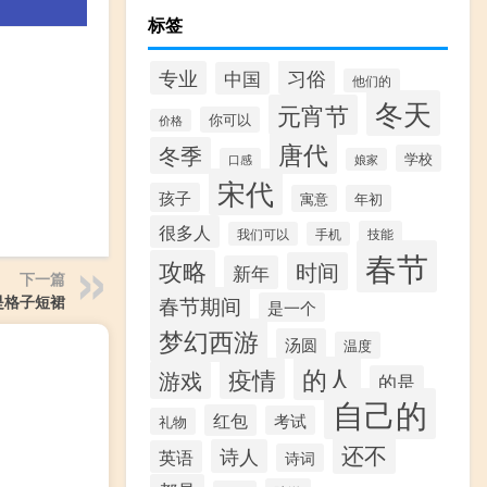
标签
习俗
专业
中国
他们的
冬天
元宵节
你可以
价格
唐代
冬季
学校
口感
娘家
宋代
孩子
寓意
年初
很多人
技能
我们可以
手机
春节
攻略
时间
新年
下一篇
是格子短裙
春节期间
是一个
梦幻西游
汤圆
温度
的人
疫情
游戏
的是
自己的
红包
考试
礼物
还不
诗人
英语
诗词