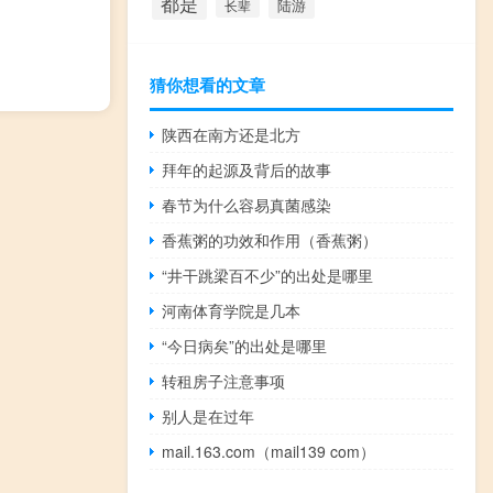
都是
陆游
长辈
猜你想看的文章
陕西在南方还是北方
拜年的起源及背后的故事
春节为什么容易真菌感染
香蕉粥的功效和作用（香蕉粥）
“井干跳梁百不少”的出处是哪里
河南体育学院是几本
“今日病矣”的出处是哪里
转租房子注意事项
别人是在过年
mail.163.com（mail139 com）