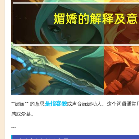
是指
容貌
**媚娇** 的意思
或声音妩媚动人。这个词语通常
感或爱慕。
---