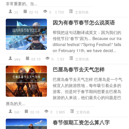
非常重要的。当...
zrj
02-10
0
703
文章列表
因为有春节春节怎么说英语
帮我把这句话翻译成英文：因为我们的
传统节日“春节”因为... Because our tra
ditional festival \"Spring Festival\" falls
on February 11th, we have decid...
ywy
02-10
0
93
文章列表
巴厘岛春节去天气怎样
巴厘岛春节去天气怎样 巴厘岛是一个气
候宜人的旅游胜地，每年吸引着众多的
游客。但是对于春节期间想要去巴厘岛
旅游的人来说，他们最关心的问题是巴
厘岛的天...
bld
02-10
0
865
文章列表
春节假期工资怎么算八字