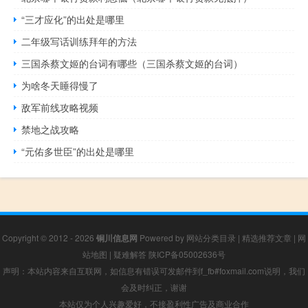
“三才应化”的出处是哪里
二年级写话训练拜年的方法
三国杀蔡文姬的台词有哪些（三国杀蔡文姬的台词）
为啥冬天睡得慢了
敌军前线攻略视频
禁地之战攻略
“元佑多世臣”的出处是哪里
Copyright © 2012 - 2026
铜川信息网
Powered by
网站分类目录
|
精选推荐文章
|
网
站地图
|
疑难解答
陕ICP备05002636号
声明：本站内容来自互联网，如信息有错误可发邮件到f_fb#foxmail.com说明，我们
会及时纠正，谢谢
本站仅为个人兴趣爱好，不接盈利性广告及商业合作