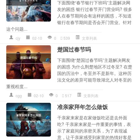
下面围绕“春节银行下班吗”主题解决网
友的困惑 银行过春节开门营业吗? 很多
人在春节期间会有这样的困惑，不知道
银行在春节期间是否会开门营业。针对
这个问题...
cjy
02-10
0
539
文章列表
楚国过春节吗
下面围绕“楚国过春节吗”主题解决网友
的困惑 为什么荆楚地区不过冬至? 在楚
国的历法中，冬至并不是新年。这种历
法文化的差异可能导致湖北人对冬至的
重视程度...
cgg
02-10
0
517
文章列表
准亲家拜年怎么做饭
干亲家来家是在家做饭吃还是去外面
吃? 干亲家来家是一件重要的事情，表
示了家庭间的亲密关系，为了表现诚
意，让干亲家感受到家里的热情好客是