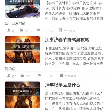
【春节工资计算】春节工资怎么算_春
节工资计算方法-找法网 春节假期对于
许多人来说是一段期待已久的休假时
间，然而，关于春节假期工资的计算方
法，网友们却...
cjj
02-10
0
172
文章列表
江浙沪春节自驾游攻略
下面围绕“江浙沪春节自驾游攻略”主题
解决网友的困惑 春节宁波出发去台州，
丽水，衢州环线自驾游攻略 如果您从宁
波出发，去台州、丽水、衢州环线自驾
游的话，...
jzh
02-10
0
582
文章列表
拜年纪单品是什么
跟《红昭愿》相似的古风歌曲有什么?
红昭愿是一首非常经典的现代古风歌
曲，但并不是所有的古风歌曲都和它相
似。在古风音乐领域，还有许多其他优