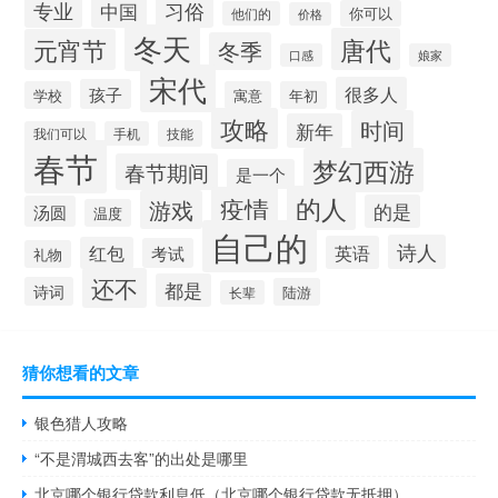
习俗
专业
中国
你可以
他们的
价格
冬天
唐代
元宵节
冬季
口感
娘家
宋代
很多人
孩子
学校
寓意
年初
攻略
时间
新年
技能
我们可以
手机
春节
梦幻西游
春节期间
是一个
的人
疫情
游戏
的是
汤圆
温度
自己的
诗人
英语
红包
考试
礼物
还不
都是
诗词
陆游
长辈
猜你想看的文章
银色猎人攻略
“不是渭城西去客”的出处是哪里
北京哪个银行贷款利息低（北京哪个银行贷款无抵押）