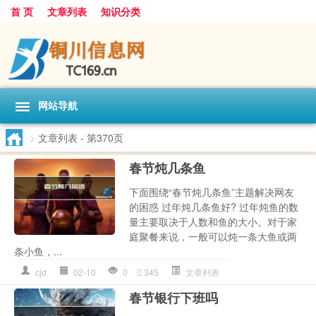
首 页
文章列表
知识分类
网站导航
>
文章列表
- 第370页
春节炖几条鱼
下面围绕“春节炖几条鱼”主题解决网友
的困惑 过年炖几条鱼好? 过年炖鱼的数
量主要取决于人数和鱼的大小。对于家
庭聚餐来说，一般可以炖一条大鱼或两
条小鱼，...
cjd
02-10
0
345
文章列表
春节银行下班吗