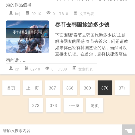
秀的作品值得...
bnj
02-10
0
810
文章列表
春节去韩国旅游多少钱
下面围绕“春节去韩国旅游多少钱”主题
解决网友的困惑 春节去首尔，问题请教
如果你已经有韩国签证的话，当然可以
直接出机场。在首尔，选择快捷酒店住
宿的话，...
cjr
02-10
0
308
文章列表
首页
上一页
367
368
369
370
371
372
373
下一页
尾页
☚