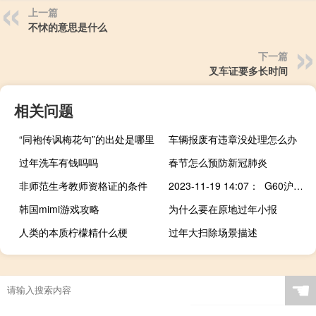
上一篇
不怵的意思是什么
下一篇
叉车证要多长时间
相关问题
“同袍传讽梅花句”的出处是哪里
车辆报废有违章没处理怎么办
过年洗车有钱吗吗
春节怎么预防新冠肺炎
非师范生考教师资格证的条件
2023-11-19 14:07： G60沪昆高速梨温段K551公桩处（杨梅岭站至弋阳枢纽区间，往南昌方向）因上移新泽西施工，导致车流量大，现场单道缓慢通行。JYR ​​​
韩国mimi游戏攻略
为什么要在原地过年小报
人类的本质柠檬精什么梗
过年大扫除场景描述
☚