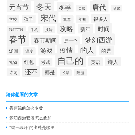
冬天
唐代
元宵节
冬季
口感
娘家
宋代
很多人
孩子
学校
寓意
年初
攻略
时间
新年
技能
我们可以
手机
春节
梦幻西游
春节期间
是一个
的人
疫情
游戏
的是
汤圆
温度
自己的
诗人
英语
红包
考试
礼物
还不
都是
诗词
陆游
长辈
猜你想看的文章
香蕉绿的怎么变黄
梦幻西游套装怎么叠加
“碧玉琅玕”的出处是哪里