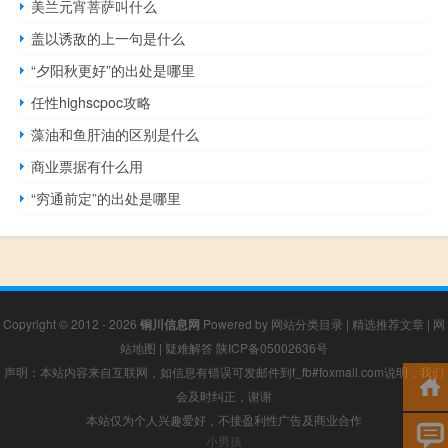
美兰元宵菩萨叫什么
盖以诱敌的上一句是什么
“夕阳秋更好”的出处是哪里
任性highscpoc攻略
藻油和鱼肝油的区别是什么
商业票据有什么用
“穷通前定”的出处是哪里
Copyright © 2012 - 2026
铜川信息网
Powered by
网站分类目录
|
精选推荐文章
|
网
站地图
|
疑难解答
陕ICP备05002636号
声明：本站内容来自互联网，如信息有错误可发邮件到f_fb#foxmail.com说明，我们
会及时纠正，谢谢
本站仅为个人兴趣爱好，不接盈利性广告及商业合作
小男孩