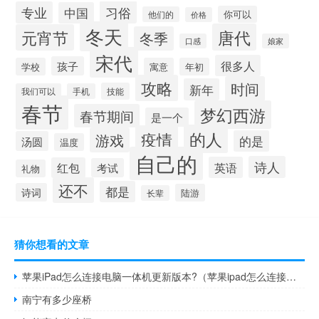
习俗
专业
中国
你可以
他们的
价格
冬天
唐代
元宵节
冬季
口感
娘家
宋代
很多人
孩子
学校
寓意
年初
攻略
时间
新年
技能
我们可以
手机
春节
梦幻西游
春节期间
是一个
的人
疫情
游戏
的是
汤圆
温度
自己的
诗人
英语
红包
考试
礼物
还不
都是
诗词
陆游
长辈
猜你想看的文章
苹果iPad怎么连接电脑一体机更新版本?（苹果ipad怎么连接电脑）
南宁有多少座桥