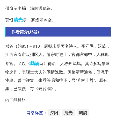
僧窗留半榻，渔舸透疏篷。
清光
莫恨
尽，寒蟾即照空。
作者简介(郑谷)
郑谷（约851～910）唐朝末期著名诗人。字守愚，汉族，
江西宜春市袁州区人。僖宗时进士，官都官郎中，人称郑
鹧鸪
都官。又以《
诗》得名，人称郑鹧鸪。其诗多写景咏
物之作，表现士大夫的闲情逸致。风格清新通俗，但流于
浅率。曾与许裳、张乔等唱和往还，号“芳林十哲”。原有
集，已散佚，存《云台编》。
丙二醇价格
网络标签：
夕阳
清光
鹧鸪