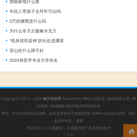
智能家电什么梗
年轻人带孩子去拜年可以吗
2尺的腰围是什么码
为什么冬天左腿麻木无力
“嗟身屈而道伸”的出处是哪里
登山杖什么牌子好
2024兽医学专业大学排名
Copyright © 2012 - 2026
铜川信息网
Powered by
网站分类目录
|
精选推荐文章
|
网
站地图
|
疑难解答
陕ICP备05002636号
声明：本站内容来自互联网，如信息有错误可发邮件到f_fb#foxmail.com说明，我们
会及时纠正，谢谢
本站仅为个人兴趣爱好，不接盈利性广告及商业合作
小男孩