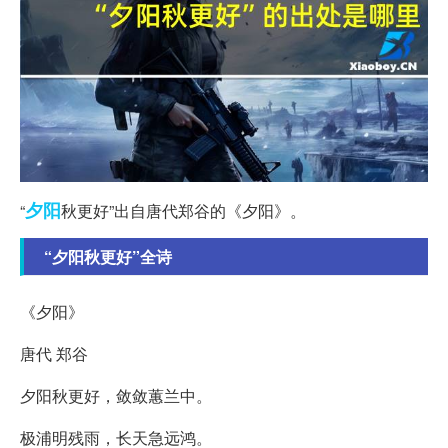
夕阳
“
秋更好”出自唐代郑谷的《夕阳》。
“夕阳秋更好”全诗
《夕阳》
唐代 郑谷
夕阳秋更好，敛敛蕙兰中。
极浦明残雨，长天急远鸿。