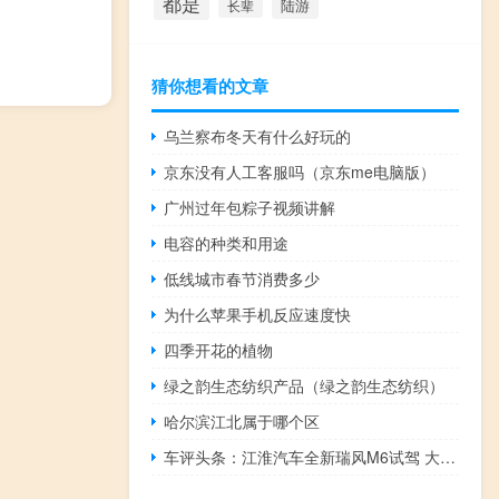
都是
陆游
长辈
猜你想看的文章
乌兰察布冬天有什么好玩的
京东没有人工客服吗（京东me电脑版）
广州过年包粽子视频讲解
电容的种类和用途
低线城市春节消费多少
为什么苹果手机反应速度快
四季开花的植物
绿之韵生态纺织产品（绿之韵生态纺织）
哈尔滨江北属于哪个区
车评头条：江淮汽车全新瑞风M6试驾 大空间够商务