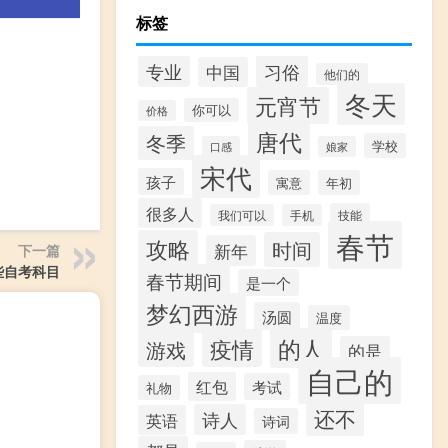
标签
习俗
专业
中国
他们的
冬天
元宵节
你可以
价格
唐代
冬季
学校
口感
娘家
宋代
孩子
寓意
年初
很多人
技能
我们可以
手机
春节
攻略
时间
新年
下一篇
些自考科目
春节期间
是一个
梦幻西游
汤圆
温度
的人
疫情
游戏
的是
自己的
红包
考试
礼物
还不
诗人
英语
诗词