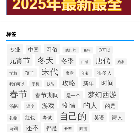
标签
习俗
专业
中国
你可以
他们的
价格
冬天
唐代
元宵节
冬季
口感
娘家
宋代
很多人
孩子
学校
寓意
年初
攻略
时间
新年
技能
我们可以
手机
春节
梦幻西游
春节期间
是一个
的人
疫情
游戏
的是
汤圆
温度
自己的
诗人
英语
红包
考试
礼物
还不
都是
诗词
陆游
长辈