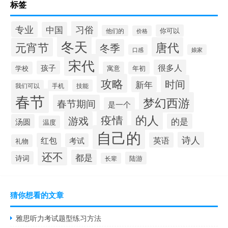
标签
习俗
专业
中国
你可以
他们的
价格
冬天
唐代
元宵节
冬季
口感
娘家
宋代
很多人
孩子
学校
寓意
年初
攻略
时间
新年
技能
我们可以
手机
春节
梦幻西游
春节期间
是一个
的人
疫情
游戏
的是
汤圆
温度
自己的
诗人
英语
红包
考试
礼物
还不
都是
诗词
陆游
长辈
猜你想看的文章
雅思听力考试题型练习方法