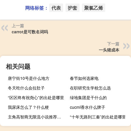
网络标签：
代表
护套
聚氯乙烯
上一篇
carrot是可数名词吗
下一篇
一头猪成本
相关问题
唐宁街10号是什么地方
春节如何选家电
冬天吃什么会拉肚子
在职研究生学校怎么选
“区区终有祝尧心”的出处是哪里
绿地集团是干什么的
我尿床怎么了？什么梗
cucml香水什么牌子
主角高智商无限流小说推荐（主角高智商无限流小说）
“十年无路到三秦”的出处是哪里