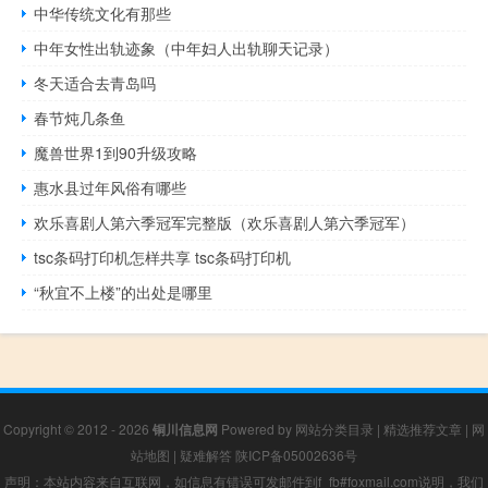
中华传统文化有那些
中年女性出轨迹象（中年妇人出轨聊天记录）
冬天适合去青岛吗
春节炖几条鱼
魔兽世界1到90升级攻略
惠水县过年风俗有哪些
欢乐喜剧人第六季冠军完整版（欢乐喜剧人第六季冠军）
tsc条码打印机怎样共享 tsc条码打印机
“秋宜不上楼”的出处是哪里
Copyright © 2012 - 2026
铜川信息网
Powered by
网站分类目录
|
精选推荐文章
|
网
站地图
|
疑难解答
陕ICP备05002636号
声明：本站内容来自互联网，如信息有错误可发邮件到f_fb#foxmail.com说明，我们