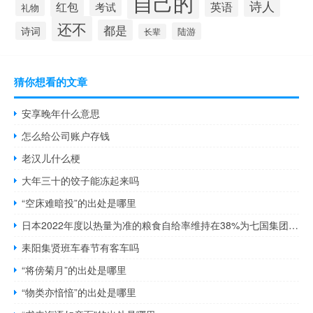
自己的
诗人
英语
红包
考试
礼物
还不
都是
诗词
陆游
长辈
猜你想看的文章
安享晚年什么意思
怎么给公司账户存钱
老汉儿什么梗
大年三十的饺子能冻起来吗
“空床难暗投”的出处是哪里
日本2022年度以热量为准的粮食自给率维持在38%为七国集团中最低水平
耒阳集贤班车春节有客车吗
“将傍菊月”的出处是哪里
“物类亦愔愔”的出处是哪里