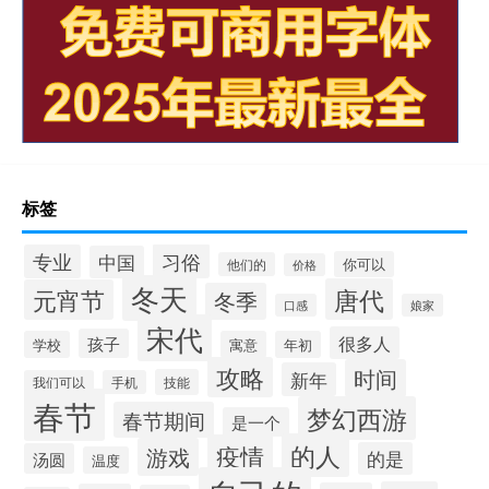
标签
习俗
专业
中国
你可以
他们的
价格
冬天
唐代
元宵节
冬季
口感
娘家
宋代
很多人
孩子
学校
寓意
年初
攻略
时间
新年
技能
我们可以
手机
春节
梦幻西游
春节期间
是一个
的人
疫情
游戏
的是
汤圆
温度