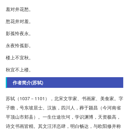
羞对井花愁。
愁花井对羞。
影孤怜夜永。
永夜怜孤影。
楼上不宜秋。
秋宜不上楼。
作者简介(苏轼)
苏轼（1037－1101），北宋文学家、书画家、美食家。字
子瞻，号东坡居士。汉族，四川人，葬于颍昌（今河南省
平顶山市郏县）。一生仕途坎坷，学识渊博，天资极高，
诗文书画皆精。其文汪洋恣肆，明白畅达，与欧阳修并称