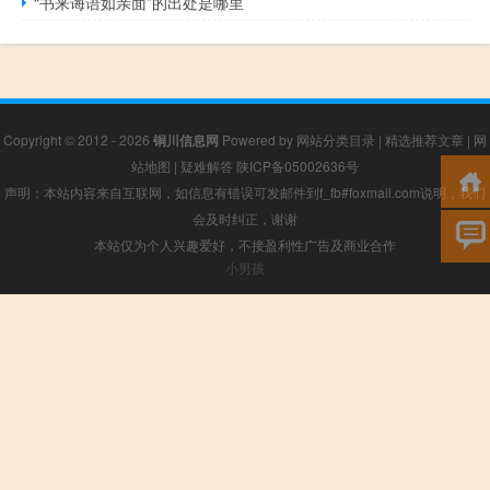
“书来诲语如亲面”的出处是哪里
Copyright © 2012 - 2026
铜川信息网
Powered by
网站分类目录
|
精选推荐文章
|
网
站地图
|
疑难解答
陕ICP备05002636号
声明：本站内容来自互联网，如信息有错误可发邮件到f_fb#foxmail.com说明，我们
会及时纠正，谢谢
本站仅为个人兴趣爱好，不接盈利性广告及商业合作
小男孩