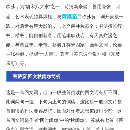
欧苏，为“唐宋八大家”之一；诗清新豪健，善用夸张、比
黄庭坚
喻，艺术表现独具风格，与
并称苏黄；词开豪放一
派，对后世有巨大影响，与辛弃疾并称苏辛；书法擅长行
书、楷书，能自创新意，用笔丰腴跌宕，有天真烂漫之
趣，与黄庭坚、米芾、蔡襄并称宋四家；画学文同，论画
主张神似，提倡“士人画”。著有《苏东坡全集》和《东坡
乐府》等。
菩萨蛮·回文秋闺怨简析
这是一首回文词，但与一般整首倒读的回文词有所不同。
此词两句一组，下句为上句的倒读，这比起一般回文诗整
首倒读的作法要容易些，因而对作者思想束缚也少些。这
首回文词是作者“四时闺怨”中的“秋闺怨”。苏轼有七首《菩
萨蛮》回文词，这些词中，如“邮便问人羞，羞人问便