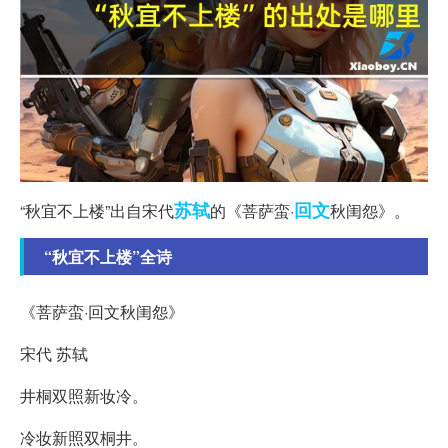
苏轼
回文
“秋宜不上楼”出自宋代
的《菩萨蛮·
秋闺怨》。
“秋宜不上楼”全诗
《菩萨蛮·回文秋闺怨》
宋代 苏轼
井桐双照新妆冷。
冷妆新照双桐井。