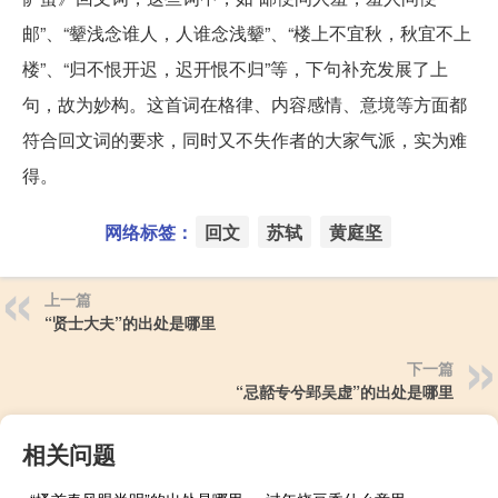
邮”、“颦浅念谁人，人谁念浅颦”、“楼上不宜秋，秋宜不上
楼”、“归不恨开迟，迟开恨不归”等，下句补充发展了上
句，故为妙构。这首词在格律、内容感情、意境等方面都
符合回文词的要求，同时又不失作者的大家气派，实为难
得。
网络标签：
回文
苏轼
黄庭坚
上一篇
“贤士大夫”的出处是哪里
下一篇
“忌嚭专兮郢吴虚”的出处是哪里
相关问题