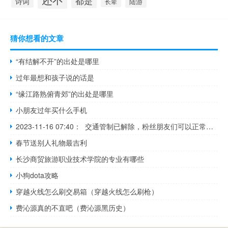
都是
诗词
陆游
长辈
猜你想看的文章
“有结解不开”的出处是哪里
过年最想和孩子说的话是
“缘江路熟俯青郊”的出处是哪里
小朋友过年买什么手机
2023-11-16 07:40： 交通管制已解除，粉丝朋友们可以正常上高速啦。
春节送别人礼物最吉利
长沙商贸旅游职业技术学院的专业有哪些
小狗dota攻略
穿越火线怎么刷交易箱（穿越火线怎么刷枪）
费沁源真的不直吧（费沁源黑历史）