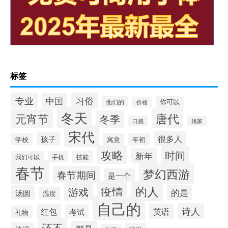
标签
习俗
专业
中国
你可以
他们的
价格
冬天
唐代
元宵节
冬季
口感
娘家
宋代
很多人
孩子
学校
寓意
年初
攻略
时间
新年
技能
我们可以
手机
春节
梦幻西游
春节期间
是一个
的人
疫情
游戏
的是
汤圆
温度
自己的
诗人
英语
红包
考试
礼物
还不