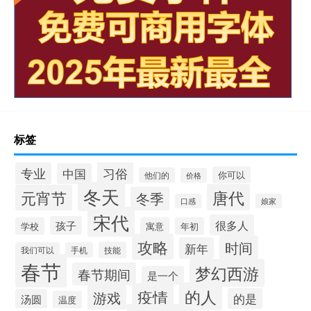
标签
习俗
专业
中国
你可以
他们的
价格
冬天
唐代
元宵节
冬季
口感
娘家
宋代
很多人
孩子
学校
寓意
年初
攻略
时间
新年
技能
我们可以
手机
春节
梦幻西游
春节期间
是一个
的人
疫情
游戏
的是
汤圆
温度