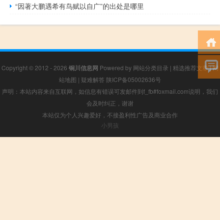
“因著大鹏遇希有鸟赋以自广”的出处是哪里
Copyright © 2012 - 2026
铜川信息网
Powered by
网站分类目录
|
精选推荐文章
|
网
站地图
|
疑难解答
陕ICP备05002636号
声明：本站内容来自互联网，如信息有错误可发邮件到f_fb#foxmail.com说明，我们
会及时纠正，谢谢
本站仅为个人兴趣爱好，不接盈利性广告及商业合作
小男孩