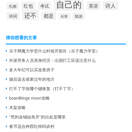
自己的
诗人
英语
红包
考试
礼物
还不
都是
诗词
陆游
长辈
猜你想看的文章
乐子网魔力学堂什么时候开新区（乐子魔力学堂）
外派劳务人员亲身经历：出国打工应该注意什么
多大年纪可以买改善房子
婚后该去谁家过年的地方
打不了字按哪个键恢复（打不了字）
boardkings moon攻略
木架攻略
“梵刹金铺始奂开”的出处是哪里
春节适合种西红柿吗农村