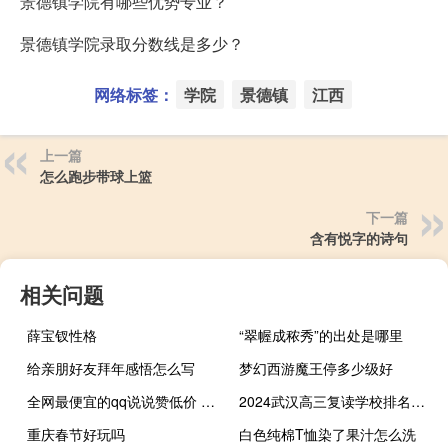
景德镇学院有哪些优势专业？
景德镇学院录取分数线是多少？
网络标签：
学院
景德镇
江西
上一篇
怎么跑步带球上篮
下一篇
含有悦字的诗句
相关问题
薛宝钗性格
“翠幄成秾秀”的出处是哪里
给亲朋好友拜年感悟怎么写
梦幻西游魔王停多少级好
全网最便宜的qq说说赞低价 九九的购买经历(qq说说低价赞网站)
2024武汉高三复读学校排名靠前的学校
重庆春节好玩吗
白色纯棉T恤染了果汁怎么洗