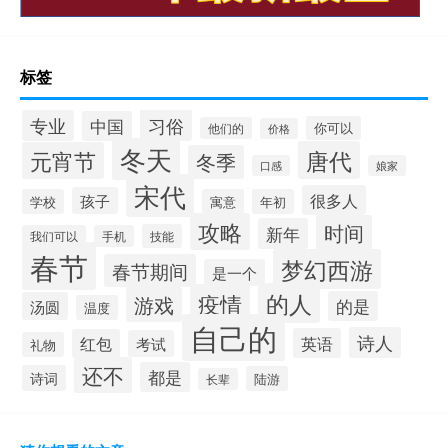
标签
习俗
专业
中国
你可以
他们的
价格
冬天
唐代
元宵节
冬季
口感
娘家
宋代
很多人
孩子
学校
寓意
年初
攻略
时间
新年
技能
我们可以
手机
春节
梦幻西游
春节期间
是一个
的人
疫情
游戏
的是
汤圆
温度
自己的
诗人
英语
红包
考试
礼物
还不
都是
诗词
陆游
长辈