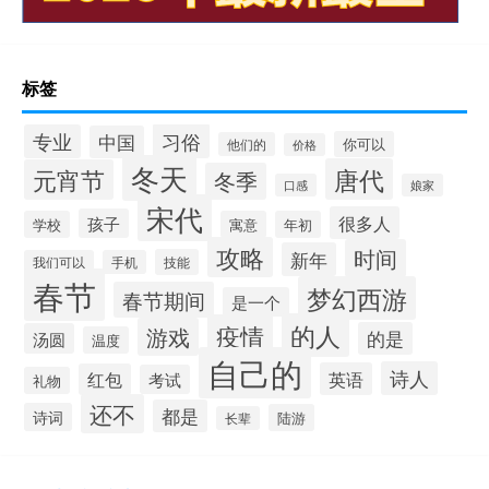
标签
习俗
专业
中国
你可以
他们的
价格
冬天
唐代
元宵节
冬季
口感
娘家
宋代
很多人
孩子
学校
寓意
年初
攻略
时间
新年
技能
我们可以
手机
春节
梦幻西游
春节期间
是一个
的人
疫情
游戏
的是
汤圆
温度
自己的
诗人
英语
红包
考试
礼物
还不
都是
诗词
陆游
长辈