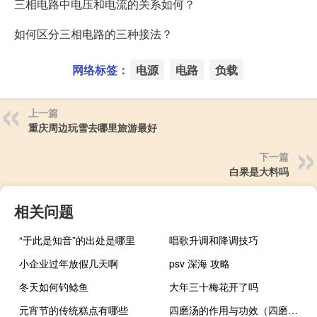
三相电路中电压和电流的关系如何？
如何区分三相电路的三种接法？
网络标签：
电源
电路
负载
上一篇
重庆周边玩雪去哪里旅游最好
下一篇
白果是大料吗
相关问题
“于此是知音”的出处是哪里
唱歌升调和降调技巧
小企业过年放假几天啊
psv 深海 攻略
冬天如何钓鲶鱼
大年三十梅花开了吗
元宵节的传统糕点有哪些
四磨汤的作用与功效（四磨汤的作用）