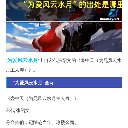
为爱
风云
水月
“
”出自宋代张绍文的《壶中天（为兄风云水
月主人寿）》。
“为爱风云水月”全诗
《壶中天（为兄风云水月主人寿）》
宋代 张绍文
丹台仙伯，记踪迹当年、琼楼金阙。