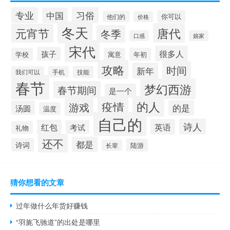
习俗
专业
中国
你可以
他们的
价格
冬天
唐代
元宵节
冬季
口感
娘家
宋代
很多人
孩子
学校
寓意
年初
攻略
时间
新年
技能
我们可以
手机
春节
梦幻西游
春节期间
是一个
的人
疫情
游戏
的是
汤圆
温度
自己的
诗人
英语
红包
考试
礼物
还不
都是
诗词
陆游
长辈
猜你想看的文章
过年做什么年货好赚钱
“羽旄飞驰道”的出处是哪里