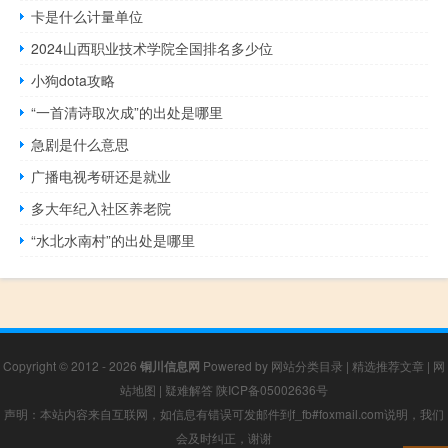
卡是什么计量单位
2024山西职业技术学院全国排名多少位
小狗dota攻略
“一首清诗取次成”的出处是哪里
急剧是什么意思
广播电视考研还是就业
多大年纪入社区养老院
“水北水南村”的出处是哪里
Copyright © 2012 - 2026
铜川信息网
Powered by
网站分类目录
|
精选推荐文章
|
网
站地图
|
疑难解答
陕ICP备05002636号
声明：本站内容来自互联网，如信息有错误可发邮件到f_fb#foxmail.com说明，我们
会及时纠正，谢谢