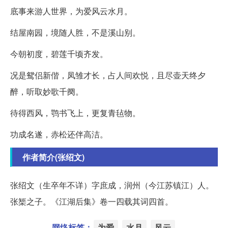
底事来游人世界，为爱风云水月。
结屋南园，境随人胜，不是溪山别。
今朝初度，碧莲千顷齐发。
况是鸳侣新偕，凤雏才长，占人间欢悦，且尽壶天终夕
醉，听取妙歌千阕。
待得西风，鹗书飞上，更复青毡物。
功成名遂，赤松还伴高洁。
作者简介(张绍文)
张绍文（生卒年不详）字庶成，润州（今江苏镇江）人。
张榘之子。《江湖后集》卷一四载其词四首。
网络标签：
为爱
水月
风云