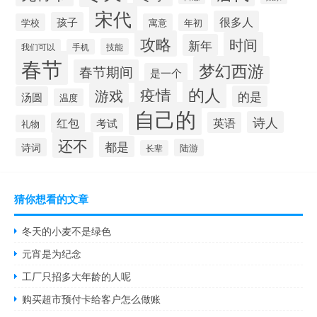
宋代
很多人
孩子
学校
寓意
年初
攻略
时间
新年
技能
我们可以
手机
春节
梦幻西游
春节期间
是一个
的人
疫情
游戏
的是
汤圆
温度
自己的
诗人
英语
红包
考试
礼物
还不
都是
诗词
陆游
长辈
猜你想看的文章
冬天的小麦不是绿色
元宵是为纪念
工厂只招多大年龄的人呢
购买超市预付卡给客户怎么做账