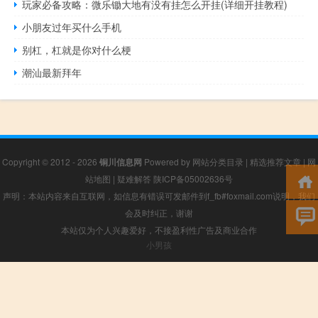
玩家必备攻略：微乐锄大地有没有挂怎么开挂(详细开挂教程)
小朋友过年买什么手机
别杠，杠就是你对什么梗
潮汕最新拜年
Copyright © 2012 - 2026
铜川信息网
Powered by
网站分类目录
|
精选推荐文章
|
网
站地图
|
疑难解答
陕ICP备05002636号
声明：本站内容来自互联网，如信息有错误可发邮件到f_fb#foxmail.com说明，我们
会及时纠正，谢谢
本站仅为个人兴趣爱好，不接盈利性广告及商业合作
小男孩