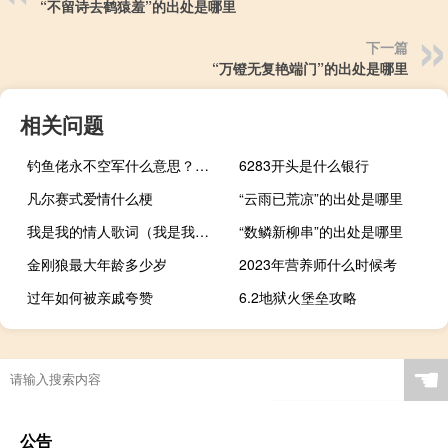
“不留诗去鹤猿羞”的出处是哪里
下一篇
“万镫无复艳端门”的出处是哪里
相关问题
钓鱼佬永不空军什么意思？什么梗
6283开头是什么银行
凡尔赛式爱情什么梗
“云雨已荒凉”的出处是哪里
我是我的情人歌词（我是我的情人）
“数鳞新柳串”的出处是哪里
金刚狼最大年龄多少岁
2023年营养师什么时候考
过年如何被亲戚夸赞
6.2地狱火堡垒攻略
☚
公告