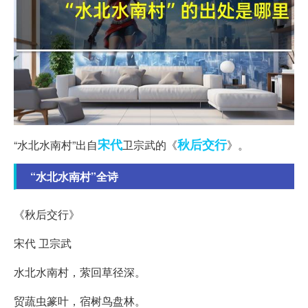
宋代
秋后
交行
“水北水南村”出自
卫宗武的《
》。
“水北水南村”全诗
《秋后交行》
宋代 卫宗武
水北水南村，萦回草径深。
贸蔬虫篆叶，宿树鸟盘林。