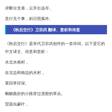
岸断分支港，云开出远岑。
意行无个事，斜日照孤吟。
《秋后交行》卫宗武 翻译、赏析和诗意
《秋后交行》是宋代卫宗武创作的一首诗词。以下是它的
中文译文、诗意和赏析：
水北水南村，
在北边和南边的水村，
萦回草径深。
蜿蜒曲折的小路穿过茂密的草丛。
贸蔬虫篆叶，