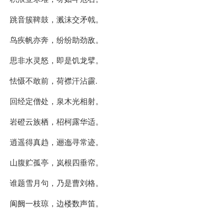
跳音簇鞞鼓，溅沫交矛戟。
鸟疾帆亦奔，纷纷助劲敌。
思非水灵怒，即是饥龙擘。
怯慑不敢前，荷襟汗沾霢.
回经定僧处，泉木光相射。
岩磴云族栖，柖柯露华适。
逍遥得真趋，逦迤寻常迹。
山腹贮孤亭，岚根四垂帟。
谁题雪月句，乃是曹刘格。
阆阙一枝琼，边楼数声笛。