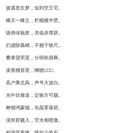
披裘忽生梦，似到空王宅。
峨天一峰立，栏楯横半壁。
级倚绿巅差，关临赤霄辟。
扪虚陟孤峭，不翅千馀尺。
叠掌望罘罳，分明袒肩释。
凌香稽首罢，嘹哓□□□。
高户乘北风，声号大波白。
光中目难送，定验方可觌。
树细鸿蒙烟，岛疏零落碧。
须臾群籁入，空水相喷激。
积浪亚寒堆，呀如斗危石。