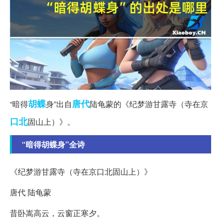
胡蝶
唐代
“暗得
身”出自
陆龟蒙的《纪梦游甘露寺（寺在京
口北
固山上）》。
“暗得胡蝶身”全诗
《纪梦游甘露寺（寺在京口北固山上）》
唐代 陆龟蒙
昔卧嵩高云，云窗正寒夕。