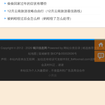
偷偷回家过年的症状有哪些
12月云南旅游攻略自由行（12月云南旅游最佳路线）
被蚂蝗咬过后会怎么样（蚂蝗咬了怎么处理）
Copyright © 2012 - 2026
铜川信息网
Powered by
网站分类目录
|
精选推荐文章
|
网
站地图
|
疑难解答
陕ICP备05002636号
声明：本站内容来自互联网，如信息有错误可发邮件到f_fb#foxmail.com说明，我们
会及时纠正，谢谢
本站仅为个人兴趣爱好，不接盈利性广告及商业合作
小男孩