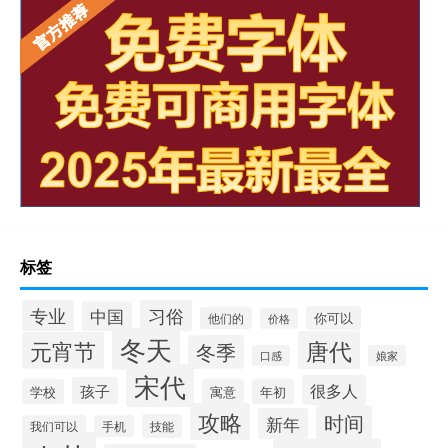
标签
习俗
专业
中国
你可以
他们的
价格
冬天
唐代
元宵节
冬季
口感
娘家
宋代
很多人
孩子
学校
寓意
年初
攻略
时间
新年
技能
我们可以
手机