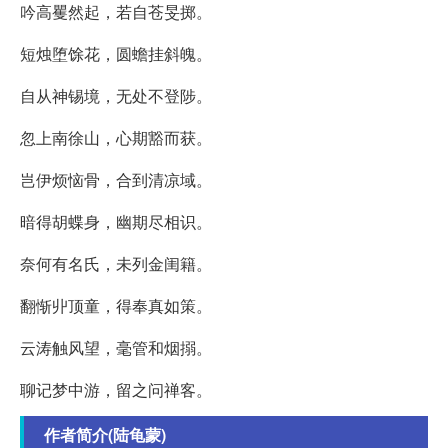
吟高矍然起，若自苍旻掷。
短烛堕馀花，圆蟾挂斜魄。
自从神锡境，无处不登陟。
忽上南徐山，心期豁而获。
岂伊烦恼骨，合到清凉域。
暗得胡蝶身，幽期尽相识。
奈何有名氏，未列金闺籍。
翻惭丱顶童，得奉真如策。
云涛触风望，毫管和烟搦。
聊记梦中游，留之问禅客。
作者简介(陆龟蒙)