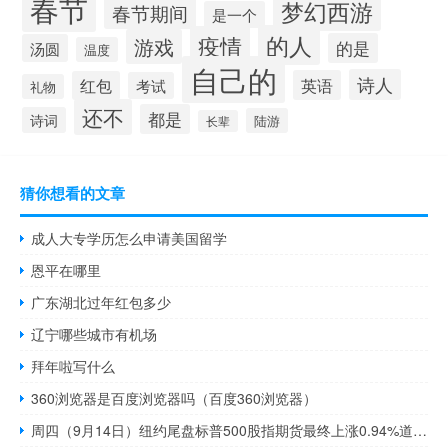
春节
梦幻西游
春节期间
是一个
的人
疫情
游戏
的是
汤圆
温度
自己的
诗人
英语
红包
考试
礼物
还不
都是
诗词
陆游
长辈
猜你想看的文章
成人大专学历怎么申请美国留学
恩平在哪里
广东湖北过年红包多少
辽宁哪些城市有机场
拜年啦写什么
360浏览器是百度浏览器吗（百度360浏览器）
周四（9月14日）纽约尾盘标普500股指期货最终上涨0.94%道指期货涨1.08%纳斯达克100股指期货涨0.87%