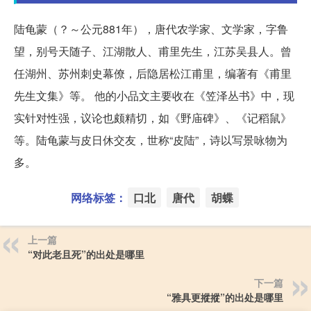
陆龟蒙（？～公元881年），唐代农学家、文学家，字鲁
望，别号天随子、江湖散人、甫里先生，江苏吴县人。曾
任湖州、苏州刺史幕僚，后隐居松江甫里，编著有《甫里
先生文集》等。 他的小品文主要收在《笠泽丛书》中，现
实针对性强，议论也颇精切，如《野庙碑》、《记稻鼠》
等。陆龟蒙与皮日休交友，世称“皮陆”，诗以写景咏物为
多。
网络标签：
口北
唐代
胡蝶
上一篇
“对此老且死”的出处是哪里
下一篇
“雅具更摐摐”的出处是哪里