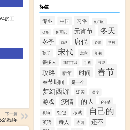
标签
0%的工
习俗
专业
中国
他们的
冬天
元宵节
你可以
价格
唐代
冬季
学校
口感
娘家
宋代
孩子
寓意
年初
很多人
技能
我们可以
手机
春节
攻略
时间
新年
春节期间
是一个
梦幻西游
汤圆
温度
的人
疫情
游戏
的是
自己的
红包
考试
礼物
下一篇
怎么说过年
还不
诗人
英语
诗词