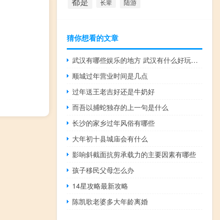
都是
陆游
长辈
猜你想看的文章
武汉有哪些娱乐的地方 武汉有什么好玩的地方景点推荐
顺城过年营业时间是几点
过年送王老吉好还是牛奶好
而吾以捕蛇独存的上一句是什么
长沙的家乡过年风俗有哪些
大年初十县城庙会有什么
影响斜截面抗剪承载力的主要因素有哪些
孩子移民父母怎么办
14星攻略最新攻略
陈凯歌老婆多大年龄离婚