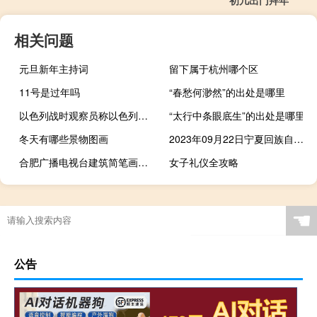
初几出门拜年
相关问题
元旦新年主持词
留下属于杭州哪个区
11号是过年吗
“春愁何渺然”的出处是哪里
以色列战时观察员称以色列正与美国合作防止战事升级
“太行中条眼底生”的出处是哪里
冬天有哪些景物图画
2023年09月22日宁夏回族自治区石嘴山市疫情大数据-今日/今天疫情全网搜索最新实时消息动态情况通知播报
合肥广播电视台建筑简笔画（合肥广播电视台）
女子礼仪全攻略
☚
公告