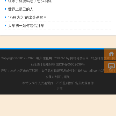
红米手机密码忘了怎么刷机
世界上最丑的人
“乃得为之”的出处是哪里
大年初一如何短信拜年
Copyright © 2012 - 2026
铜川信息网
Powered by
网站分类目录
|
精选推荐文章
|
网
站地图
|
疑难解答
陕ICP备05002636号
声明：本站内容来自互联网，如信息有错误可发邮件到f_fb#foxmail.com说明，我们
会及时纠正，谢谢
本站仅为个人兴趣爱好，不接盈利性广告及商业合作
小男孩