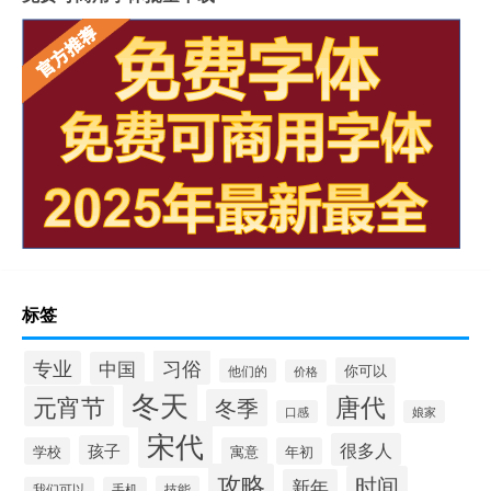
标签
习俗
专业
中国
你可以
他们的
价格
冬天
唐代
元宵节
冬季
口感
娘家
宋代
很多人
孩子
学校
寓意
年初
攻略
时间
新年
技能
我们可以
手机