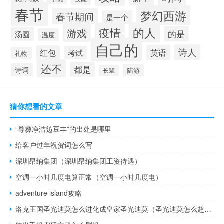
春节
梦幻西游
春节期间
是一个
的人
疫情
游戏
的是
汤圆
温度
自己的
诗人
英语
红包
考试
礼物
还不
都是
诗词
陆游
长辈
猜你想看的文章
“尊彝净洁笾豆丰”的出处是哪里
给客户过年祝贺词怎么写
深圳昂纳集团（深圳昂纳集团工资待遇）
空调一小时几度电算正常（空调一小时几度电）
adventure island攻略
洛克王国圣光迪莫怎么进化成皇家圣光迪莫（圣光迪莫怎么超进化成皇家圣光迪莫）