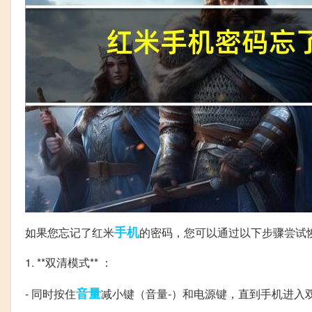
手机
如果您忘记了红米
的密码，您可以通过以下步骤尝试
1. **双清模式** ：
音量
- 同时按住
减小键（音量-）和电源键，直到手机进入