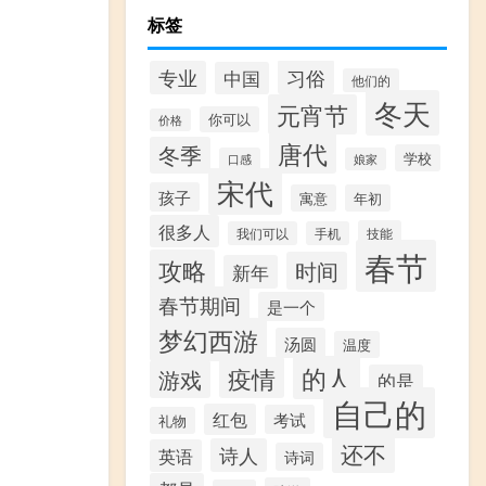
标签
习俗
专业
中国
他们的
冬天
元宵节
你可以
价格
唐代
冬季
学校
口感
娘家
宋代
孩子
寓意
年初
很多人
技能
我们可以
手机
春节
攻略
时间
新年
春节期间
是一个
梦幻西游
汤圆
温度
的人
疫情
游戏
的是
自己的
红包
考试
礼物
还不
诗人
英语
诗词