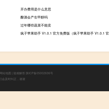
开办费用是什么意思
酿酒会产生甲醇吗
过年哪些蔬菜不能卖
网站地图
|
疑难解答
陕ICP备05002636号
，我们会及时纠正，谢谢