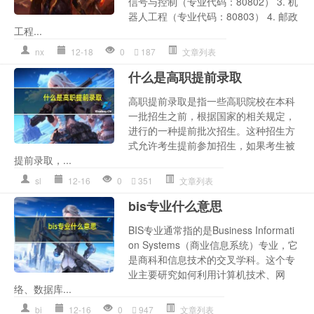
信号与控制（专业代码：80802） 3. 机
器人工程（专业代码：80803） 4. 邮政
工程...
nx
12-18
0
187
文章列表
什么是高职提前录取
高职提前录取是指一些高职院校在本科
一批招生之前，根据国家的相关规定，
进行的一种提前批次招生。这种招生方
式允许考生提前参加招生，如果考生被
提前录取，...
sl
12-16
0
351
文章列表
bis专业什么意思
BIS专业通常指的是Business Informati
on Systems（商业信息系统）专业，它
是商科和信息技术的交叉学科。这个专
业主要研究如何利用计算机技术、网
络、数据库...
bi
12-16
0
947
文章列表