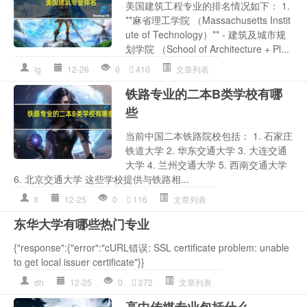
美国建筑工程专业的排名情况如下： 1.
**麻省理工学院 （Massachusetts Instit
ute of Technology）** - 建筑及城市规
划学院 （School of Architecture + Pl...
lg
12-26
0
410
文章列表
铁路专业的二本B类学校有哪
些
当前中国二本铁路院校包括： 1. 石家庄
铁道大学 2. 华东交通大学 3. 大连交通
大学 4. 兰州交通大学 5. 西南交通大学
6. 北京交通大学 这些学校提供与铁路相...
tl
12-25
0
116
文章列表
东华大学有哪些热门专业
{"response":{"error":"cURL错误: SSL certificate problem: unable
to get local issuer certificate"}}
dh
12-25
0
272
文章列表