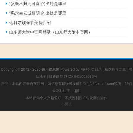
“父既不归无可食”的出处是哪里
“禹穴生云成暮阴”的出处是哪里
达斡尔族春节美食介绍
山东师大附中官网登录（山东师大附中官网）
Copyright © 2012 - 2026
铜川信息网
Powered by
网站分类目录
|
精选推荐文章
|
网
站地图
|
疑难解答
陕ICP备05002636号
声明：本站内容来自互联网，如信息有错误可发邮件到f_fb#foxmail.com说明，我们
会及时纠正，谢谢
本站仅为个人兴趣爱好，不接盈利性广告及商业合作
小男孩