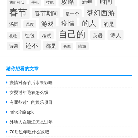
攻略
时间
新年
技能
我们可以
手机
春节
梦幻西游
春节期间
是一个
的人
疫情
游戏
的是
汤圆
温度
自己的
诗人
英语
红包
考试
礼物
还不
都是
诗词
陆游
长辈
猜你想看的文章
疫情对春节后水果影响
女婴过年毛衣怎么织
有哪些过年的娱乐项目
mhx攻略apk
外地人在浙江怎么过年
70后过年吃什么减肥