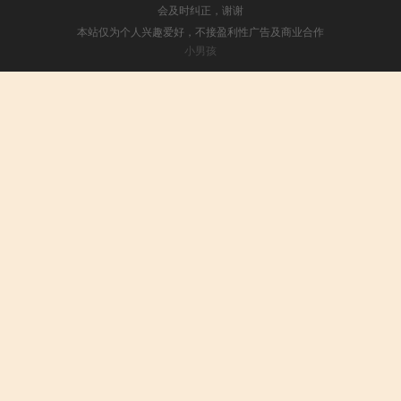
会及时纠正，谢谢
本站仅为个人兴趣爱好，不接盈利性广告及商业合作
小男孩