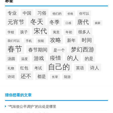
标签
习俗
专业
中国
你可以
他们的
价格
冬天
唐代
元宵节
冬季
口感
娘家
宋代
很多人
孩子
学校
寓意
年初
攻略
时间
新年
技能
我们可以
手机
春节
梦幻西游
春节期间
是一个
的人
疫情
游戏
的是
汤圆
温度
自己的
诗人
英语
红包
考试
礼物
还不
都是
诗词
陆游
长辈
猜你想看的文章
“气味烦公卒调护”的出处是哪里