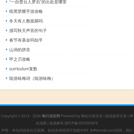
“一自楚台人梦后”的出处是哪里
暗黑荣耀手游攻略
冬天有人敷面膜吗
描写秋天声音的句子
春节有基金吗知乎
山涧的拼音
甲之刃攻略
curriculum复数
陆游咏梅词（陆游咏梅）
Copyright © 2012 - 2026
铜川信息网
Powered by
网站分类目录
|
精选推荐文章
|
网
站地图
|
疑难解答
陕ICP备05002636号
声明：本站内容来自互联网，如信息有错误可发邮件到f_fb#foxmail.com说明，我们