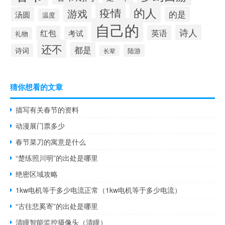
的人
疫情
游戏
的是
汤圆
温度
自己的
诗人
英语
红包
考试
礼物
还不
都是
诗词
陆游
长辈
猜你想看的文章
描写有关春节的资料
动漫展门票多少
春节菜刀的寓意是什么
“楚练照川明”的出处是哪里
绝密区域攻略
1kw电机等于多少电流正常（1kw电机等于多少电流）
“古往悲奚寄”的出处是哪里
清瞳智能监控摄像头（清瞳）