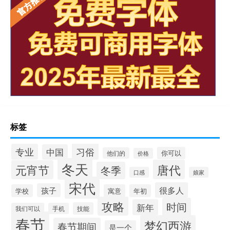
标签
习俗
专业
中国
你可以
他们的
价格
冬天
唐代
元宵节
冬季
口感
娘家
宋代
很多人
孩子
学校
寓意
年初
攻略
时间
新年
技能
我们可以
手机
春节
梦幻西游
春节期间
是一个