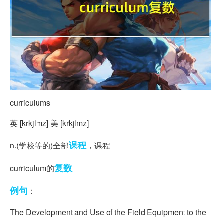
curriculums
英 [krkjlmz] 美 [krkjlmz]
课程
n.(学校等的)全部
，课程
复数
curriculum的
例句
：
The Development and Use of the Field Equipment to the