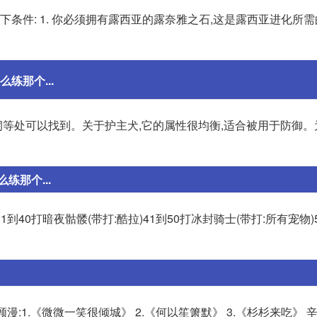
下条件: 1. 你必须拥有露西亚的露奈雅之石,这是露西亚进化所
练那个...
等处可以找到。关于护主犬,它的属性很均衡,适合被用于防御。
那个...
31到40打暗夜骷髅(带打:酷拉)41到50打冰封骑士(带打:所有宠物)
漫:1.《微微一笑很倾城》 2.《何以笙箫默》 3.《杉杉来吃》 辛夷