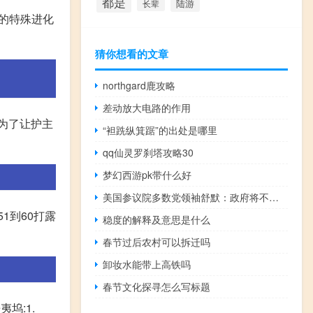
都是
陆游
长辈
需的特殊进化
猜你想看的文章
northgard鹿攻略
差动放大电路的作用
为了让护主
“袒跣纵箕踞”的出处是哪里
qq仙灵罗刹塔攻略30
梦幻西游pk带什么好
美国参议院多数党领袖舒默：政府将不会停摆
51到60打露
稳度的解释及意思是什么
春节过后农村可以拆迁吗
卸妆水能带上高铁吗
春节文化探寻怎么写标题
坞:1.