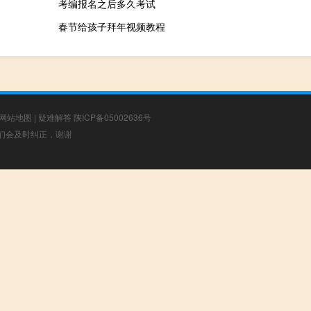
考编报名之后多久考试
春节给孩子拜年视频教程
网站地图
|
疑难解答
陕ICP备05002636号
，我们会及时纠正，谢谢