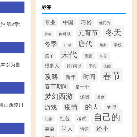
标签
习俗
专业
中国
他们的
旅 第2章:
冬天
元宵节
你可以
价格
唐代
冬季
学校
口感
娘家
宋代
孩子
寓意
年初
她本以为自
很多人
技能
我们可以
手机
春节
攻略
时间
新年
春节期间
是一个
梦幻西游
汤圆
温度
趟山西陵川
的人
疫情
游戏
的是
自己的
红包
考试
礼物
还不
诗人
英语
诗词