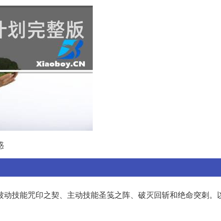
惑
被动技能咒印之契、主动技能圣笺之阵、破灭回斩和绝命突刺。