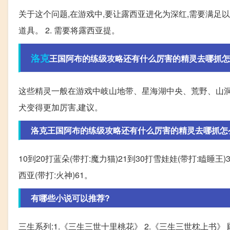
关于这个问题,在游戏中,要让露西亚进化为深红,需要满足以
道具。 2. 需要将露西亚提。
洛克
王国阿布的练级攻略还有什么厉害的精灵去哪抓怎么
这些精灵一般在游戏中岐山地带、星海湖中央、荒野、山洞
犬变得更加厉害,建议。
洛克王国阿布的练级攻略还有什么厉害的精灵去哪抓怎么练
10到20打蓝朵(带打:魔力猫)21到30打雪娃娃(带打:瞌睡王)
西亚(带打:火神)61。
有哪些小说可以推荐?
三生系列:1.《三生三世十里桃花》 2.《三生三世枕上书》 顾