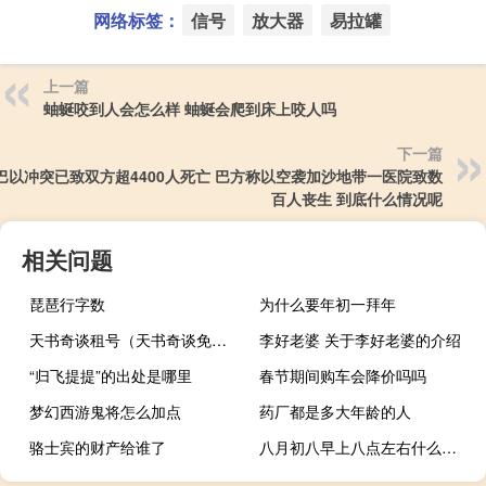
网络标签：
信号
放大器
易拉罐
上一篇
蚰蜒咬到人会怎么样 蚰蜒会爬到床上咬人吗
下一篇
巴以冲突已致双方超4400人死亡 巴方称以空袭加沙地带一医院致数
百人丧生 到底什么情况呢
相关问题
琵琶行字数
为什么要年初一拜年
天书奇谈租号（天书奇谈免费送号）
李好老婆 关于李好老婆的介绍
“归飞提提”的出处是哪里
春节期间购车会降价吗吗
梦幻西游鬼将怎么加点
药厂都是多大年龄的人
骆士宾的财产给谁了
八月初八早上八点左右什么时辰 八月初八是什么日子