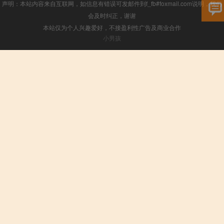
声明：本站内容来自互联网，如信息有错误可发邮件到f_fb#foxmail.com说明，我们
会及时纠正，谢谢
本站仅为个人兴趣爱好，不接盈利性广告及商业合作
小男孩