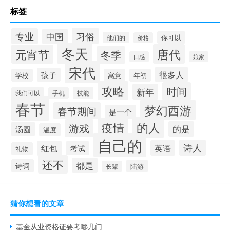
标签
习俗
专业
中国
你可以
他们的
价格
冬天
唐代
元宵节
冬季
口感
娘家
宋代
很多人
孩子
学校
寓意
年初
攻略
时间
新年
技能
我们可以
手机
春节
梦幻西游
春节期间
是一个
的人
疫情
游戏
的是
汤圆
温度
自己的
诗人
英语
红包
考试
礼物
还不
都是
诗词
陆游
长辈
猜你想看的文章
基金从业资格证要考哪几门