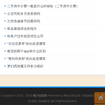
二手房中介费一般是什么时候给（二手房中介费）
公交司机冬天坐垫热吗
兰州亲戚春节回重庆吗
蓟县最值得去的地方
给客户过年祝贺词怎么写
“古往悲奚寄”的出处是哪里
耐克的两个app有什么区别
“整归尚依郁”的出处是哪里
梦幻西游魔王停多少级好
Copyright © 2012 - 2026
铜川信息网
Powered by
网站分类目录
|
精选推荐文章
|
网
站地图
|
疑难解答
陕ICP备05002636号