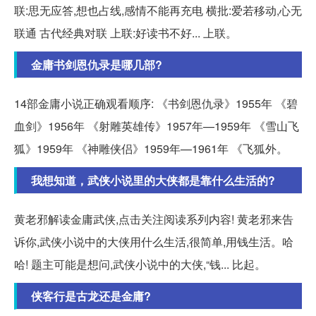
联:思无应答,想也占线,感情不能再充电 横批:爱若移动,心无
联通 古代经典对联 上联:好读书不好... 上联。
金庸书剑恩仇录是哪几部?
14部金庸小说正确观看顺序: 《书剑恩仇录》1955年 《碧
血剑》1956年 《射雕英雄传》1957年—1959年 《雪山飞
狐》1959年 《神雕侠侣》1959年—1961年 《飞狐外。
我想知道，武侠小说里的大侠都是靠什么生活的?
黄老邪解读金庸武侠,点击关注阅读系列内容! 黄老邪来告
诉你,武侠小说中的大侠用什么生活,很简单,用钱生活。哈
哈! 题主可能是想问,武侠小说中的大侠,“钱... 比起。
侠客行是古龙还是金庸?