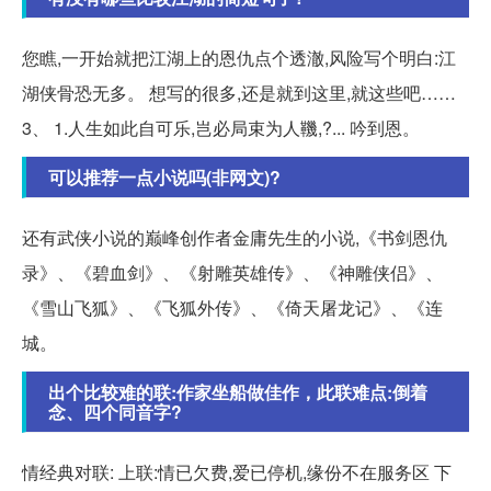
您瞧,一开始就把江湖上的恩仇点个透澈,风险写个明白:江
湖侠骨恐无多。 想写的很多,还是就到这里,就这些吧……
3、 1.人生如此自可乐,岂必局束为人鞿,?... 吟到恩。
可以推荐一点小说吗(非网文)?
还有武侠小说的巅峰创作者金庸先生的小说,《书剑恩仇
录》、《碧血剑》、《射雕英雄传》、《神雕侠侣》、
《雪山飞狐》、《飞狐外传》、《倚天屠龙记》、《连
城。
出个比较难的联:作家坐船做佳作，此联难点:倒着
念、四个同音字?
情经典对联: 上联:情已欠费,爱已停机,缘份不在服务区 下