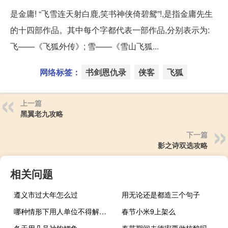
是金庸! “飞雪连天射白鹿,笑书神侠倚碧鸳”!,是指金庸先生
的十四部作品。其中每个字都代表一部作品,分别表示为:
飞——《飞狐外传》; 雪——《雪山飞狐...
网络标签：
书剑恩仇录
侠客
飞狐
上一篇
黑翼老九攻略
下一篇
影之诗双选攻略
相关问题
遵义市过大年怎么过
用无论还是都造三个句子
哪种情形下用人单位不得解除劳动合同
春节小米9上架么
冬天用几号袖钩鲫鱼
春节期间去德宏要做核酸吗