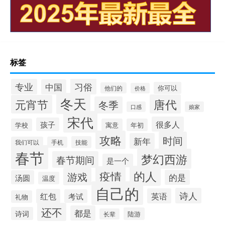
标签
习俗
专业
中国
你可以
他们的
价格
冬天
唐代
元宵节
冬季
口感
娘家
宋代
很多人
孩子
学校
寓意
年初
攻略
时间
新年
技能
我们可以
手机
春节
梦幻西游
春节期间
是一个
的人
疫情
游戏
的是
汤圆
温度
自己的
诗人
英语
红包
考试
礼物
还不
都是
诗词
陆游
长辈