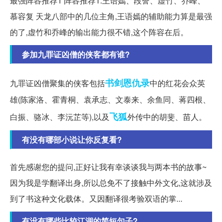
最强阵容推荐1 阵容推荐1:王语嫣、段誉、虚竹、乔峰、
慕容复 天龙八部中的几位主角,王语嫣的辅助能力算是最强
的了,虚竹和乔峰的输出能力很不错,这个阵容在后。
参加九罪证凶僧的侠客都有谁?
书剑恩仇录
九罪证凶僧聚集的侠客包括
中的红花会众英
雄(陈家洛、霍青桐、袁承志、文泰来、余鱼同、蒋四根、
飞狐
白振、骆冰、李沅芷等),以及
外传中的胡斐、苗人。
有没有哪部小说让你反复看?
首先感谢您的提问,正好让我有幸谈谈我与两本书的故事~
因为我是学翻译出身,所以总免不了接触中外文化,这就涉及
到了书这种文化载体。又因翻译很考验双语的掌...
有没有哪些比较江湖的简短句子?