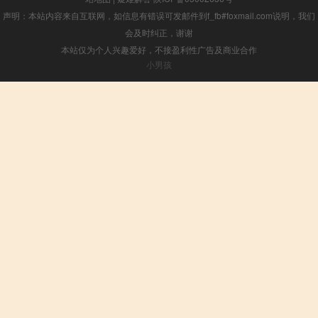
声明：本站内容来自互联网，如信息有错误可发邮件到f_fb#foxmail.com说明，我们
会及时纠正，谢谢
本站仅为个人兴趣爱好，不接盈利性广告及商业合作
小男孩