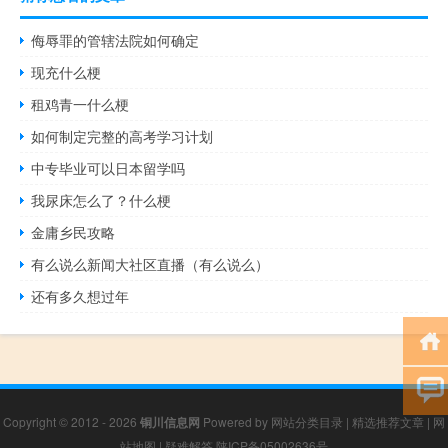
侮辱罪的管辖法院如何确定
现充什么梗
租鸡青一什么梗
如何制定完整的高考学习计划
中专毕业可以日本留学吗
我尿床怎么了？什么梗
金庸乡民攻略
有么说么新闻大社区直播（有么说么）
还有多久想过年
Copyright © 2012 - 2026
铜川信息网
Powered by
网站分类目录
|
精选推荐文章
|
网
站地图
|
疑难解答
陕ICP备05002636号