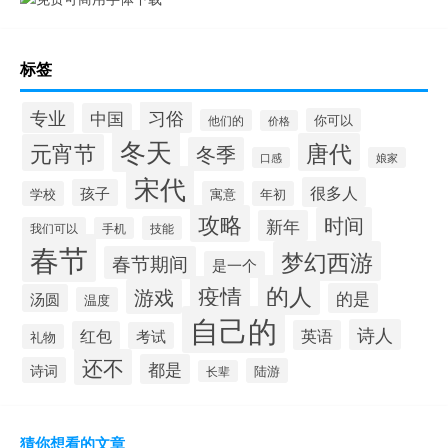
标签
习俗
专业
中国
你可以
他们的
价格
冬天
唐代
元宵节
冬季
口感
娘家
宋代
很多人
孩子
学校
寓意
年初
攻略
时间
新年
技能
我们可以
手机
春节
梦幻西游
春节期间
是一个
的人
疫情
游戏
的是
汤圆
温度
自己的
诗人
英语
红包
考试
礼物
还不
都是
诗词
陆游
长辈
猜你想看的文章