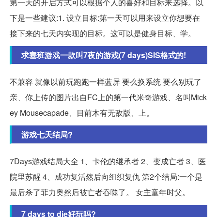
第一天的开启方式可以根据个人的喜好和目标来选择。以
下是一些建议:1. 设立目标:第一天可以用来设立你想要在
接下来的七天内实现的目标。这可以是健身目标、学。
求塞班游戏一款叫7夜的游戏(7 days)SIS格式的!
不兼容 就像以前玩跑跑一样蓝屏 要么换系统 要么别玩了
亲、你上传的图片出自FC上的第一代米奇游戏、名叫Mick
ey Mousecapade、目前木有无敌版、上。
游戏七天结局?
7Days游戏结局大全 1、卡伦的继承者 2、变成亡者 3、医
院里苏醒 4、成功复活然后向组织复仇 第2个结局:一个是
最后杀了菲力奥然后被亡者吞噬了。 女主童年时父。
7 days to die好玩吗?