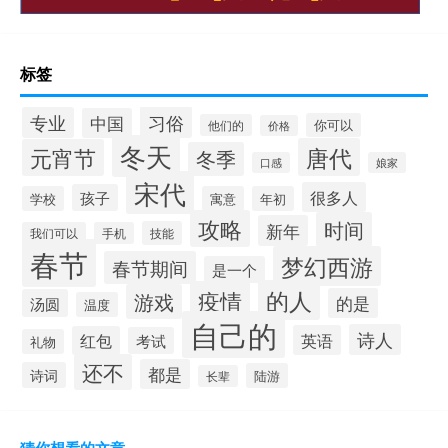
标签
习俗
专业
中国
你可以
他们的
价格
冬天
唐代
元宵节
冬季
口感
娘家
宋代
很多人
孩子
学校
寓意
年初
攻略
时间
新年
技能
我们可以
手机
春节
梦幻西游
春节期间
是一个
的人
疫情
游戏
的是
汤圆
温度
自己的
诗人
英语
红包
考试
礼物
还不
都是
诗词
陆游
长辈
猜你想看的文章