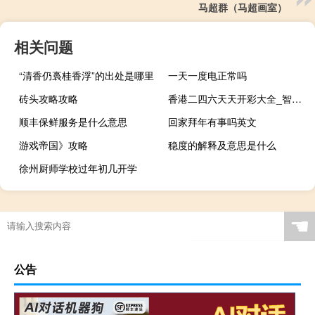
马超群（马超画室）
相关问题
“清香仍裛桂香浮”的出处是哪里
一天一度电正常吗
砖头攻略攻略
香港二四六天天开彩大全_智能AI深度解析_文心一言5G.223.309
顺丰保鲜服务是什么意思
回家拜年有事吗英文
游戏帝国》攻略
稳度的解释及意思是什么
徐州厨师学校过年初几开学
☚
公告