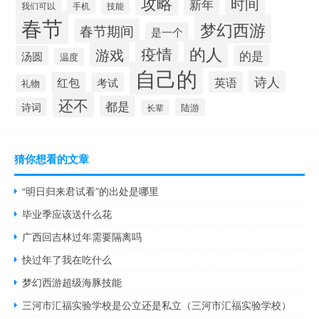
攻略
时间
新年
技能
我们可以
手机
春节
梦幻西游
春节期间
是一个
的人
疫情
游戏
的是
汤圆
温度
自己的
诗人
英语
红包
考试
礼物
还不
都是
诗词
陆游
长辈
猜你想看的文章
“明日归来君试看”的出处是哪里
毕业季应该送什么花
广西回吉林过年需要隔离吗
快过年了我在吃什么
梦幻西游超级海豚技能
三河市汇福实验学校是公立还是私立（三河市汇福实验学校）