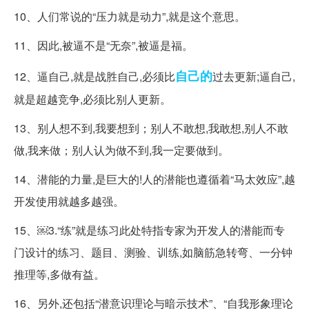
10、人们常说的“压力就是动力”,就是这个意思。
11、因此,被逼不是“无奈”,被逼是福。
自己的
12、逼自己,就是战胜自己,必须比
过去更新;逼自己,
就是超越竞争,必须比别人更新。
13、别人想不到,我要想到；别人不敢想,我敢想,别人不敢
做,我来做；别人认为做不到,我一定要做到。
14、潜能的力量,是巨大的!人的潜能也遵循着“马太效应”,越
开发使用就越多越强。
15、￼3.“练”就是练习此处特指专家为开发人的潜能而专
门设计的练习、题目、测验、训练,如脑筋急转弯、一分钟
推理等,多做有益。
16、另外,还包括“潜意识理论与暗示技术”、“自我形象理论