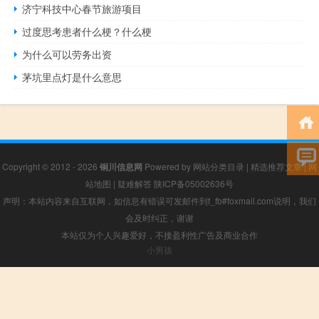
济宁科技中心春节旅游项目
过度思考患者什么梗？什么梗
为什么可以劳务出资
茅坑里点灯是什么意思
Copyright © 2012 - 2026
铜川信息网
Powered by
网站分类目录
|
精选推荐文章
|
网
站地图
|
疑难解答
陕ICP备05002636号
声明：本站内容来自互联网，如信息有错误可发邮件到f_fb#foxmail.com说明，我们
会及时纠正，谢谢
本站仅为个人兴趣爱好，不接盈利性广告及商业合作
小男孩