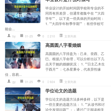
毕业设计的开始时间因学校和专业的不
同而有所差异，但通常都集中在 **大四
学年** 。以下是一些具体的开始时间：
1. **大四学年秋季学期** ：有些学校可
能会...
by
01-25
0
210
文章列表
高圆圆八字看婚姻
高圆圆的八字排盘为：己未、癸酉、乙
巳。根据八字命理，可以分析出以下几
点关于她的婚姻状况： 1. **日主乙木生
于酉月** ：七杀星秉令，代表异性缘
佳，容易...
gy
01-25
0
924
文章列表
学位论文的选题
学位论文的选题方法多种多样，以下是
一些主要的选题方法： 1. **从读书和讨
论中发现问题** ： - 通过广泛阅读相关