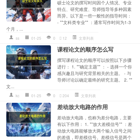
硕士论文的撰写时间因个人情况、专业
特点、研究难度、导师指导等多种因素
而异。以下是一些一般性的指导时间：
- **文科类专业** ：通常写作时间为1-3
个月，...
ss
01-25
0
12
文章列表
课程论文的顺序怎么写
撰写课程论文的顺序可以按照以下步骤
进行： 1. **确定主题** ： - 选择一个你
感兴趣且与研究背景相关的主题。 - 与
导师讨论以确定最终的研究主题。 2. **
文...
kc
01-25
0
204
文章列表
差动放大电路的作用
差动放大电路，也称为差分电路，主要
有以下作用： 1. **放大差模信号** ：差
动放大电路能够放大两个输入信号之间
的差值，即差模信号。差模信号是两个