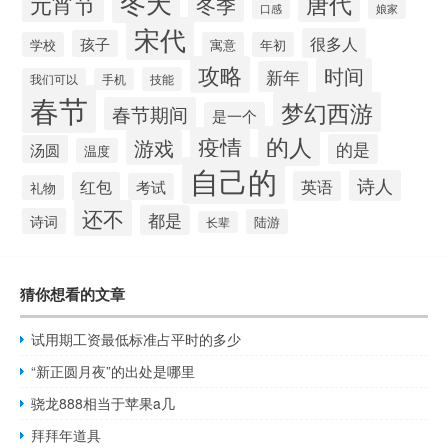
冬天
唐代
元宵节
冬季
口感
娘家
宋代
很多人
孩子
学校
寓意
年初
攻略
时间
新年
技能
我们可以
手机
春节
梦幻西游
春节期间
是一个
的人
疫情
游戏
的是
汤圆
温度
自己的
诗人
英语
红包
考试
礼物
还不
都是
诗词
陆游
长辈
猜你想看的文章
试用期工资最低标准占平时的多少
“新正圆月夜”的出处是哪里
骁龙888相当于苹果a几
拜拜年道具