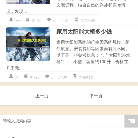
文献资料，结合自己的兴趣和实际情
况，发现...
xw
01-25
0
404
文章列表
家用太阳能大概多少钱
家用太阳能系统的价格因系统规模、组
件质量、安装费用等因素而有所不同。
以下是一些参考信息： 1. **太阳能热水
器** ： - 小型：容量约100升，价格在
几千元...
jy
01-25
0
139
文章列表
上一页
下一页
☚