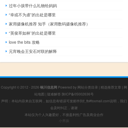
过年小孩带什么礼物给妈妈
“幸或不为虐”的出处是哪里
家用摄像机推荐 知乎（家用数码摄像机推荐）
“英俊萃如林”的出处是哪里
love the bits 攻略
元宵晚会王安石对联的解释
Copyright © 2012 - 2026
铜川信息网
Powered by
网站分类目录
|
精选推荐文章
|
网
站地图
|
疑难解答
陕ICP备05002636号
声明：本站内容来自互联网，如信息有错误可发邮件到f_fb#foxmail.com说明，我们
会及时纠正，谢谢
本站仅为个人兴趣爱好，不接盈利性广告及商业合作
小男孩