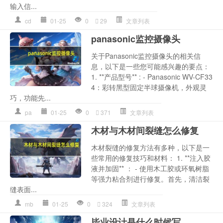
输入信...
cd
01-25
0
29
文章列表
panasonic监控摄像头
关于Panasonic监控摄像头的相关信
息，以下是一些您可能感兴趣的要点：
1. **产品型号** : - Panasonic WV-CF33
4：彩转黑型固定半球摄像机，外观灵
巧，功能先...
pa
01-25
0
371
文章列表
木材与木材间裂缝怎么修复
木材裂缝的修复方法有多种，以下是一
些常用的修复技巧和材料： 1. **注入胶
液并加固** ： - 使用木工胶或环氧树脂
等强力粘合剂进行修复。首先，清洁裂
缝表面...
mb
01-25
0
324
文章列表
毕业设计是什么时候写