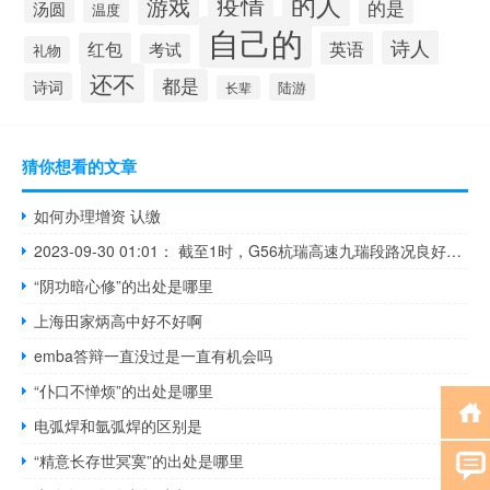
的人
疫情
游戏
的是
汤圆
温度
自己的
诗人
英语
红包
考试
礼物
还不
都是
诗词
陆游
长辈
猜你想看的文章
如何办理增资 认缴
2023-09-30 01:01： 截至1时，G56杭瑞高速九瑞段路况良好，通行正常。 ​​​
“阴功暗心修”的出处是哪里
上海田家炳高中好不好啊
emba答辩一直没过是一直有机会吗
“仆口不惮烦”的出处是哪里
电弧焊和氩弧焊的区别是
“精意长存世冥寞”的出处是哪里