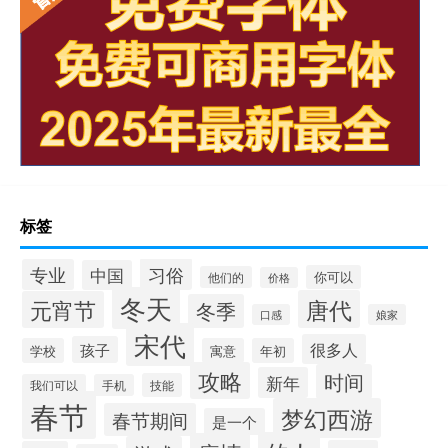
标签
习俗
专业
中国
你可以
他们的
价格
冬天
唐代
元宵节
冬季
口感
娘家
宋代
很多人
孩子
学校
寓意
年初
攻略
时间
新年
技能
我们可以
手机
春节
梦幻西游
春节期间
是一个