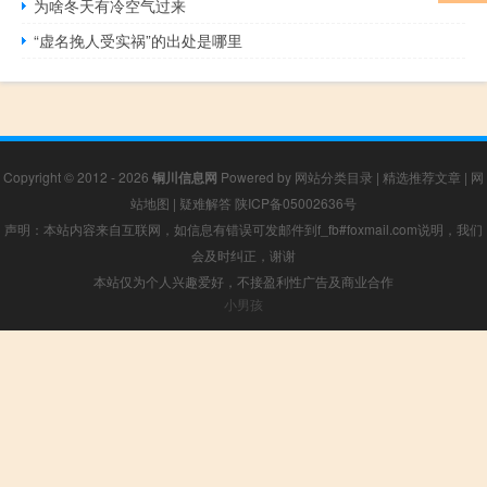
为啥冬天有冷空气过来
“虚名挽人受实祸”的出处是哪里
Copyright © 2012 - 2026
铜川信息网
Powered by
网站分类目录
|
精选推荐文章
|
网
站地图
|
疑难解答
陕ICP备05002636号
声明：本站内容来自互联网，如信息有错误可发邮件到f_fb#foxmail.com说明，我们
会及时纠正，谢谢
本站仅为个人兴趣爱好，不接盈利性广告及商业合作
小男孩