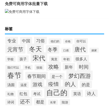
免费可商用字体批量下载
标签
习俗
专业
中国
你可以
他们的
价格
冬天
唐代
元宵节
冬季
口感
娘家
宋代
很多人
孩子
学校
寓意
年初
攻略
时间
新年
技能
我们可以
手机
春节
梦幻西游
春节期间
是一个
的人
疫情
游戏
的是
汤圆
温度
自己的
诗人
英语
红包
考试
礼物
还不
都是
诗词
陆游
长辈