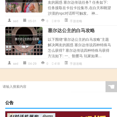
友的困惑 塞尔达传说任务? 任务如下:
任务接取在卡拉卡拉集市,在白天和眺望
沙漠的npc对话即可触发。 神...
sed
05-01
0
819
手游攻略
塞尔达公主的白马攻略
以下围绕“塞尔达公主的白马攻略”主题
解决网友的困惑 塞尔达传说四种特殊马
怎么获得? 塞尔达传说四种特殊马获得
方法如下: 一、骷髅马 玩家如果...
sed
04-29
0
418
手游攻略
☚
公告