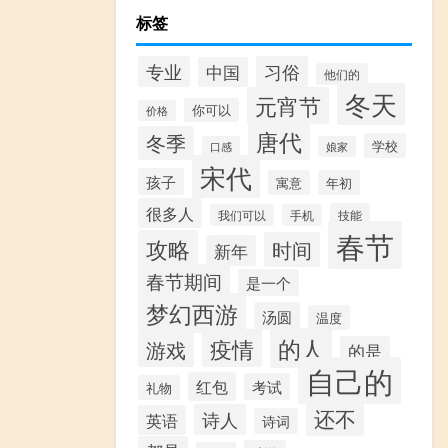
标签
习俗
专业
中国
他们的
冬天
元宵节
你可以
价格
唐代
冬季
学校
口感
娘家
宋代
孩子
寓意
年初
很多人
技能
我们可以
手机
春节
攻略
时间
新年
春节期间
是一个
梦幻西游
汤圆
温度
的人
疫情
游戏
的是
自己的
红包
考试
礼物
还不
诗人
英语
诗词