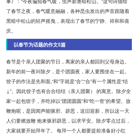
事》：“今夜偏知春气暖，虫声新逐暗松山。”这句诗描绘
了春节之夜，春气暖意融融，各种昆虫发出的声音跟随着
黑暗中松山的轻声摇曳，表现出了春节的宁静、祥和和喜
庆。
以春节为话题的作文5篇
春节是个亲人团聚的节日，离家的亲人都回到父母身边。
新年的前一夜叫除夕，是个团圆夜，家人要围坐在一起。
饺子的作法是先和面,“和”字就是“合”;“合”有一个属性是“结
↓”。因此饺子也有合合结结（亲人团聚） 的寓意。除夕全
家一起包饺子，并吃掉以“团团圆圆”和“吃一世”的希望。放
鞭炮呢，是因闻声能驱邪、辟恶，送旧迎新，所以这一天
人们要燃放鞭 炮来驱邪辟恶，以求平安。除夕零点过后，
大家就要开始拜年了。 每拜一个人都要提前准备好小红