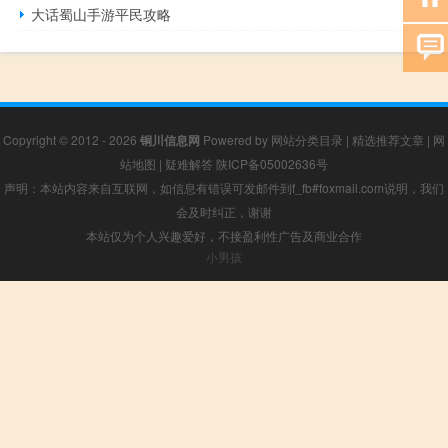
大话蜀山手游平民攻略
Copyright © 2012 - 2026
铜川信息网
Powered by
网站分类目录
|
精选推荐文章
|
网
站地图
|
疑难解答
陕ICP备05002636号
声明：本站内容来自互联网，如信息有错误可发邮件到f_fb#foxmail.com说明，我们
会及时纠正，谢谢
本站仅为个人兴趣爱好，不接盈利性广告及商业合作
小男孩