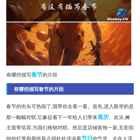
春节
有哪些描写
的片段
有哪些描写春节的片段
春节的街头可热闹了,我带你去看一看。首先,进入眼帘的是
喜庆
那一幅幅对联,它象征着下一年给人们带来
、欢乐,摊
主面带笑容,为我们推销对联。然后是店铺装饰一新,五彩缤
节日
纷的灯笼和剪纸装点得处处洋溢着
的气息。走在人流