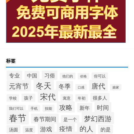
标签
习俗
专业
中国
你可以
他们的
价格
冬天
唐代
元宵节
冬季
口感
娘家
宋代
很多人
孩子
学校
寓意
年初
攻略
时间
新年
技能
我们可以
手机
春节
梦幻西游
春节期间
是一个
的人
疫情
游戏
的是
汤圆
温度