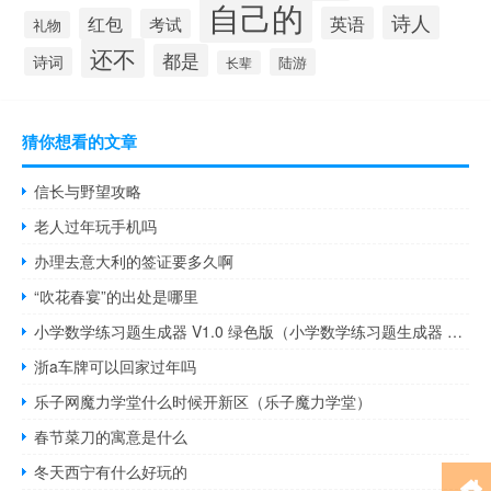
自己的
诗人
英语
红包
考试
礼物
还不
都是
诗词
陆游
长辈
猜你想看的文章
信长与野望攻略
老人过年玩手机吗
办理去意大利的签证要多久啊
“吹花春宴”的出处是哪里
小学数学练习题生成器 V1.0 绿色版（小学数学练习题生成器 V1.0 绿色版功能简介）
浙a车牌可以回家过年吗
乐子网魔力学堂什么时候开新区（乐子魔力学堂）
春节菜刀的寓意是什么
冬天西宁有什么好玩的