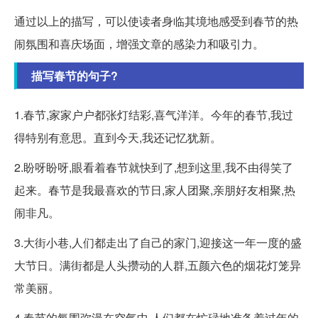
通过以上的描写，可以使读者身临其境地感受到春节的热
闹氛围和喜庆场面，增强文章的感染力和吸引力。
描写春节的句子?
1.春节,家家户户都张灯结彩,喜气洋洋。今年的春节,我过
得特别有意思。直到今天,我还记忆犹新。
2.盼呀盼呀,眼看着春节就快到了,想到这里,我不由得笑了
起来。春节是我最喜欢的节日,家人团聚,亲朋好友相聚,热
闹非凡。
3.大街小巷,人们都走出了自己的家门,迎接这一年一度的盛
大节日。满街都是人头攒动的人群,五颜六色的烟花灯笼异
常美丽。
4.春节的氛围弥漫在空气中,人们都在忙碌地准备着过年的