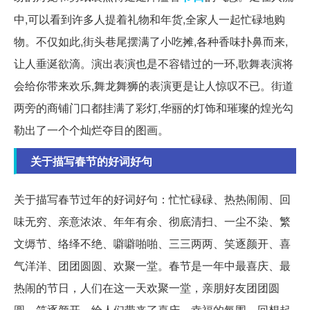
中,可以看到许多人提着礼物和年货,全家人一起忙碌地购
物。不仅如此,街头巷尾摆满了小吃摊,各种香味扑鼻而来,
让人垂涎欲滴。演出表演也是不容错过的一环,歌舞表演将
会给你带来欢乐,舞龙舞狮的表演更是让人惊叹不已。街道
两旁的商铺门口都挂满了彩灯,华丽的灯饰和璀璨的煌光勾
勒出了一个个灿烂夺目的图画。
关于描写春节的好词好句
关于描写春节过年的好词好句：忙忙碌碌、热热闹闹、回
味无穷、亲意浓浓、年年有余、彻底清扫、一尘不染、繁
文缛节、络绎不绝、噼噼啪啪、三三两两、笑逐颜开、喜
气洋洋、团团圆圆、欢聚一堂。春节是一年中最喜庆、最
热闹的节日，人们在这一天欢聚一堂，亲朋好友团团圆
圆，笑逐颜开，给人们带来了喜庆、幸福的氛围。回想起