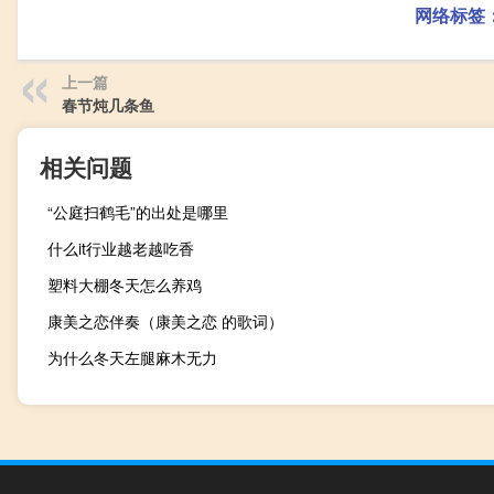
网络标签
上一篇
春节炖几条鱼
相关问题
“公庭扫鹤毛”的出处是哪里
什么it行业越老越吃香
塑料大棚冬天怎么养鸡
康美之恋伴奏（康美之恋 的歌词）
为什么冬天左腿麻木无力