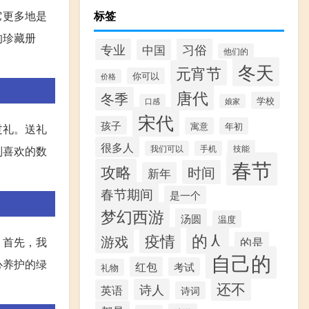
它更多地是
标签
的珍藏册
习俗
专业
中国
他们的
冬天
元宵节
你可以
价格
唐代
冬季
学校
口感
娘家
宋代
孩子
寓意
年初
过礼。送礼
很多人
技能
别喜欢的数
我们可以
手机
春节
攻略
时间
新年
春节期间
是一个
梦幻西游
汤圆
温度
的人
疫情
游戏
。首先，我
的是
自己的
心养护的绿
红包
考试
礼物
还不
诗人
英语
诗词