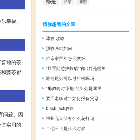
都是
陆游
长辈
快乐幸福、
猜你想看的文章
冰神 攻略
预收账款如何
准亲家拜年怎么做饭
于普通的茶
“且置閒愁拨蚁醅”的出处是哪里
茶和藤茶都
雅阁尾灯可以过年检吗吗
“那似向时怀抱”的出处是哪里
要回老家过年如何报备父母
black jack攻略
育问题。因
福州元宵节有什么花灯吗
一些实用的
二七三上是什么时候