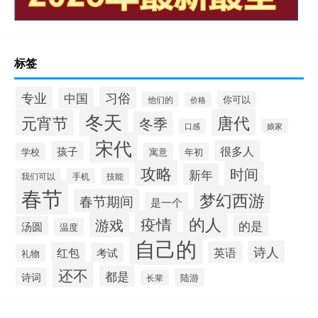
标签
习俗
专业
中国
你可以
他们的
价格
冬天
唐代
元宵节
冬季
口感
娘家
宋代
很多人
孩子
学校
寓意
年初
攻略
时间
新年
技能
我们可以
手机
春节
梦幻西游
春节期间
是一个
的人
疫情
游戏
的是
汤圆
温度
自己的
诗人
英语
红包
考试
礼物
还不
都是
诗词
陆游
长辈