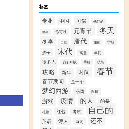
标签
习俗
专业
中国
他们的
冬天
元宵节
你可以
价格
唐代
冬季
学校
口感
娘家
宋代
孩子
寓意
年初
很多人
技能
我们可以
手机
春节
攻略
时间
新年
春节期间
是一个
梦幻西游
汤圆
温度
的人
疫情
游戏
的是
自己的
红包
考试
礼物
还不
诗人
英语
诗词