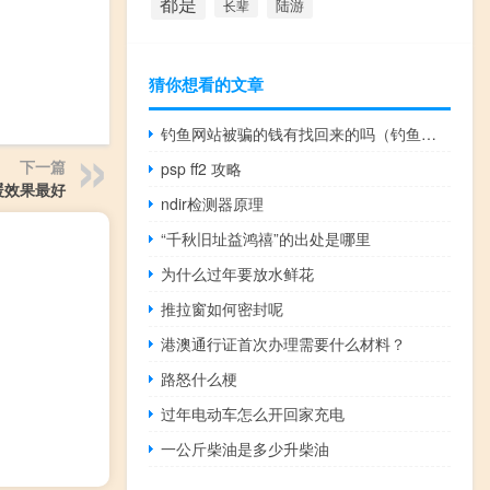
都是
陆游
长辈
猜你想看的文章
钓鱼网站被骗的钱有找回来的吗（钓鱼网站是什么）
下一篇
psp ff2 攻略
暖效果最好
ndir检测器原理
“千秋旧址益鸿禧”的出处是哪里
为什么过年要放水鲜花
推拉窗如何密封呢
港澳通行证首次办理需要什么材料？
路怒什么梗
过年电动车怎么开回家充电
一公斤柴油是多少升柴油