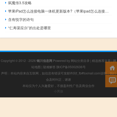
弑魔传3.5攻略
苹果iPad怎么连接电脑一体机更新版本?（苹果ipad怎么连接电脑）
含有悦字的诗句
“仁寿渠应尔”的出处是哪里
Copyright © 2012 - 2026
铜川信息网
Powered by
网站分类目录
|
精选推荐文章
|
网
站地图
|
疑难解答
陕ICP备05002636号
声明：本站内容来自互联网，如信息有错误可发邮件到f_fb#foxmail.com说明，我们
会及时纠正，谢谢
本站仅为个人兴趣爱好，不接盈利性广告及商业合作
小男孩