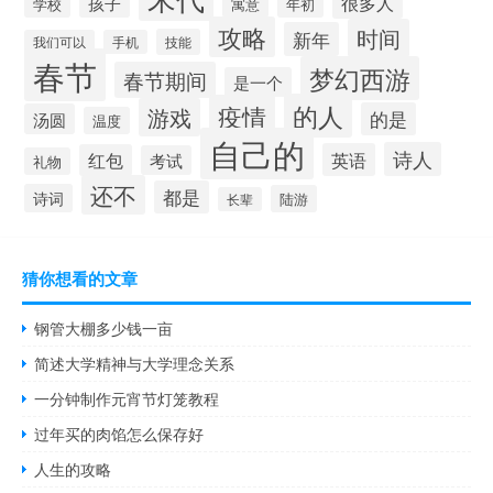
很多人
孩子
学校
寓意
年初
攻略
时间
新年
技能
我们可以
手机
春节
梦幻西游
春节期间
是一个
的人
疫情
游戏
的是
汤圆
温度
自己的
诗人
英语
红包
考试
礼物
还不
都是
诗词
陆游
长辈
猜你想看的文章
钢管大棚多少钱一亩
简述大学精神与大学理念关系
一分钟制作元宵节灯笼教程
过年买的肉馅怎么保存好
人生的攻略