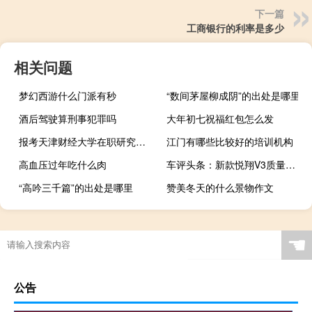
下一篇
工商银行的利率是多少
相关问题
梦幻西游什么门派有秒
“数间茅屋柳成阴”的出处是哪里
酒后驾驶算刑事犯罪吗
大年初七祝福红包怎么发
报考天津财经大学在职研究生需要缴纳多少学费
江门有哪些比较好的培训机构
高血压过年吃什么肉
车评头条：新款悦翔V3质量怎么样及新款悦翔V3费油吗
“高吟三千篇”的出处是哪里
赞美冬天的什么景物作文
☚
公告