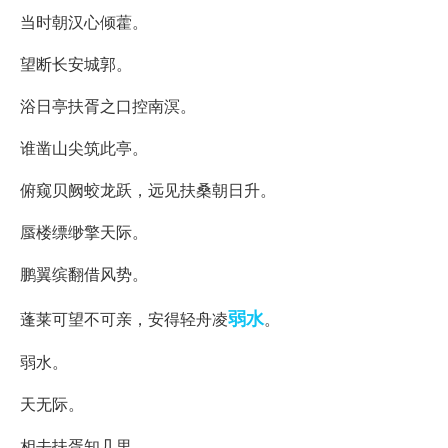
当时朝汉心倾藿。
望断长安城郭。
浴日亭扶胥之口控南溟。
谁凿山尖筑此亭。
俯窥贝阙蛟龙跃，远见扶桑朝日升。
蜃楼缥缈擎天际。
鹏翼缤翻借风势。
弱水
蓬莱可望不可亲，安得轻舟凌
。
弱水。
天无际。
相去扶胥知几里。