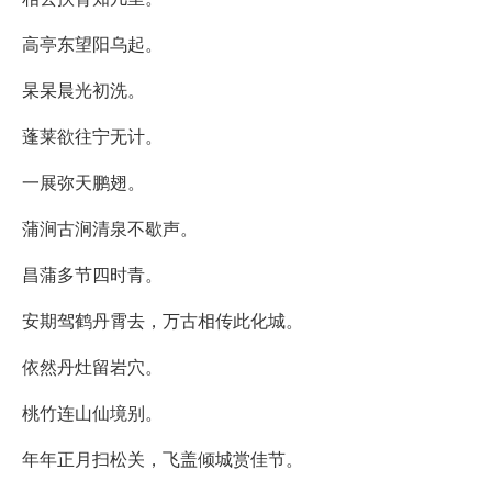
高亭东望阳乌起。
杲杲晨光初洗。
蓬莱欲往宁无计。
一展弥天鹏翅。
蒲涧古涧清泉不歇声。
昌蒲多节四时青。
安期驾鹤丹霄去，万古相传此化城。
依然丹灶留岩穴。
桃竹连山仙境别。
年年正月扫松关，飞盖倾城赏佳节。