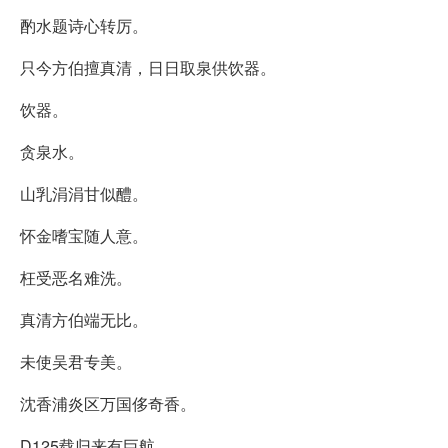
酌水题诗心转厉。
只今方伯擅真清，日日取泉供饮器。
饮器。
贪泉水。
山乳涓涓甘似醴。
怀金嗜宝随人意。
枉受恶名难洗。
真清方伯端无比。
未使吴君专美。
沈香浦炎区万国侈奇香。
D125载归来有巨航。