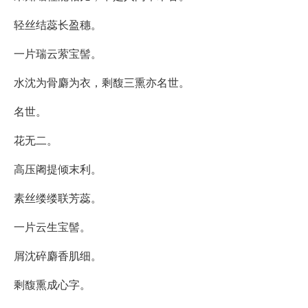
轻丝结蕊长盈穗。
一片瑞云萦宝髻。
水沈为骨麝为衣，剩馥三熏亦名世。
名世。
花无二。
高压阇提倾末利。
素丝缕缕联芳蕊。
一片云生宝髻。
屑沈碎麝香肌细。
剩馥熏成心字。