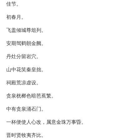
佳节。
初春月。
飞盖倾城尊俎列。
安期驾鹤朝金阙。
丹灶分留岩穴。
山中花笑秦皇拙。
祠殿荒凉虚设。
贪泉桄榔色暗芭蕉繁。
中有贪泉涌石门。
一杯便使人心改，属意金珠万事昏。
晋时贤牧夷齐比。