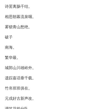
诗罢离肠千结。
相思朝暮流泉咽。
雾锁青山愁绝。
破子
南海。
繁华最。
城郭山川雄岭外。
遗踪嘉话垂千载。
竹帛班班俱在。
元戎好古新声改。
调笑花前分队。