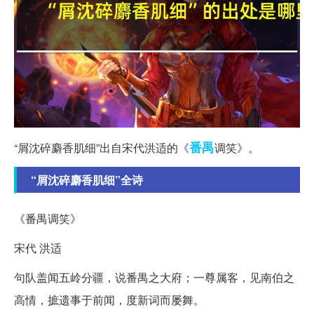
番禺
“屑沈碎麝香肌细”出自宋代洪适的《
调笑》。
“屑沈碎麝香肌细”全诗
《番禺调笑》
宋代 洪适
句队盖闻五岭分疆，说番禺之大府；一尊属客，见南伯之
高情，摭遗事于前闻，度新词而屡舞。