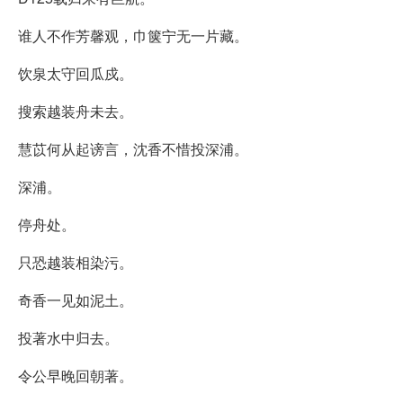
谁人不作芳馨观，巾箧宁无一片藏。
饮泉太守回瓜戍。
搜索越装舟未去。
慧苡何从起谤言，沈香不惜投深浦。
深浦。
停舟处。
只恐越装相染污。
奇香一见如泥土。
投著水中归去。
令公早晚回朝著。