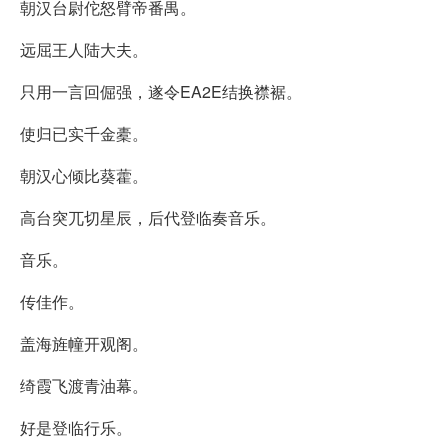
朝汉台尉佗怒臂帝番禺。
远屈王人陆大夫。
只用一言回倔强，遂令EA2E结换襟裾。
使归已实千金橐。
朝汉心倾比葵藿。
高台突兀切星辰，后代登临奏音乐。
音乐。
传佳作。
盖海旌幢开观阁。
绮霞飞渡青油幕。
好是登临行乐。