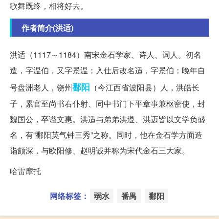
歌舞既终，相将好去。
作者简介(洪适)
洪适（1117～1184）南宋金石学家、诗人、词人。初名
造，字温伯，又字景温；入仕后改名适，字景伯；晚年自
鄱阳
号盘洲老人，饶州
（今江西省波阳县）人，洪皓长
子，累官至尚书右仆射、同中书门下平章事兼枢密使，封
魏国公，卒谥文惠。洪适与弟弟洪遵、洪迈皆以文学负盛
名，有“鄱阳英气钟三秀”之称。同时，他在金石学方面造
诣颇深，与欧阳修、赵明诚并称为宋代金石三大家。
哈雷摩托
网络标签：
弱水
番禺
鄱阳