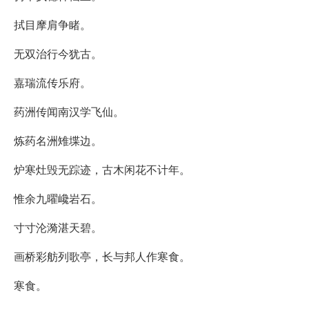
拭目摩肩争睹。
无双治行今犹古。
嘉瑞流传乐府。
药洲传闻南汉学飞仙。
炼药名洲雉堞边。
炉寒灶毁无踪迹，古木闲花不计年。
惟余九曜巉岩石。
寸寸沦漪湛天碧。
画桥彩舫列歌亭，长与邦人作寒食。
寒食。