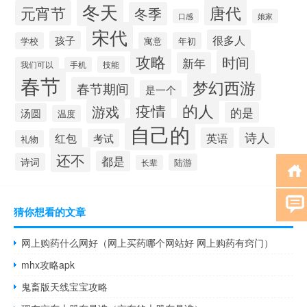
冬天
唐代
元宵节
冬季
口感
娘家
宋代
很多人
孩子
学校
寓意
年初
攻略
时间
新年
技能
我们可以
手机
春节
梦幻西游
春节期间
是一个
的人
疫情
游戏
的是
汤圆
温度
自己的
诗人
英语
红包
考试
礼物
还不
都是
诗词
陆游
长辈
猜你想看的文章
网上购药什么网好（网上买药哪个网站好 网上购药有窍门）
mhx攻略apk
鬼畜版天线宝宝攻略