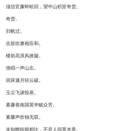
须信官廉蚌蛤回，望中山积皆奇货。
奇货。
归帆过。
击鼓吹箫相应和。
楼前高浪风掀簸。
渔唱一声山左。
胡床邀月轻云破。
玉尘飞谈惊座。
素馨巷南国英华赋众芳。
素馨声价独无双。
未知蟾桂能相比，不是人间草木香。