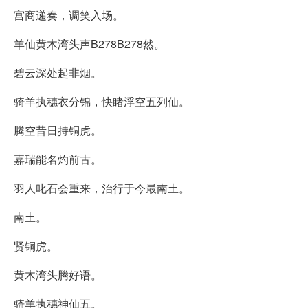
宫商递奏，调笑入场。
羊仙黄木湾头声B278B278然。
碧云深处起非烟。
骑羊执穗衣分锦，快睹浮空五列仙。
腾空昔日持铜虎。
嘉瑞能名灼前古。
羽人叱石会重来，治行于今最南土。
南土。
贤铜虎。
黄木湾头腾好语。
骑羊执穗神仙五。