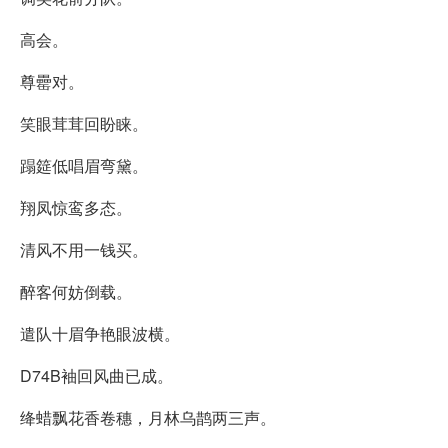
高会。
尊罍对。
笑眼茸茸回盼睐。
蹋筵低唱眉弯黛。
翔凤惊鸾多态。
清风不用一钱买。
醉客何妨倒载。
遣队十眉争艳眼波横。
D74B袖回风曲已成。
绛蜡飘花香卷穗，月林乌鹊两三声。