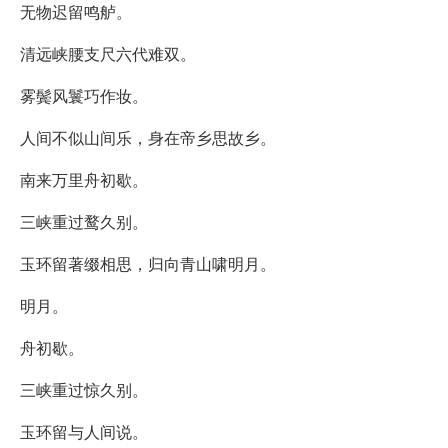
无物迟留鸣舻。
清远峡腰支尺六代难双。
雾鬓风鬟巧作妆。
人间不似山间乐，身在帝乡思故乡。
南来万里舟初歇。
三峡重过鹜久别。
玉环留著缀相思，归向青山啸明月。
明月。
舟初歇。
三峡重过惊久别。
玉环留与人间说。