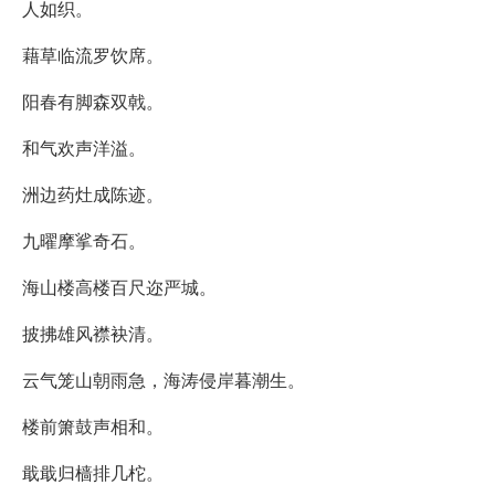
人如织。
藉草临流罗饮席。
阳春有脚森双戟。
和气欢声洋溢。
洲边药灶成陈迹。
九曜摩挲奇石。
海山楼高楼百尺迩严城。
披拂雄风襟袂清。
云气笼山朝雨急，海涛侵岸暮潮生。
楼前箫鼓声相和。
戢戢归樯排几柁。