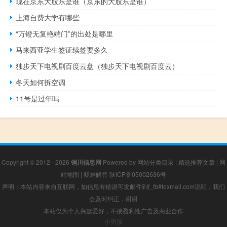
现在京东大股东是谁（京东的大股东是谁）
上海自费大学有哪些
“万镫无复艳端门”的出处是哪里
马来西亚学生签证续签要多久
独步天下电视剧百度云盘（独步天下电视剧百度云）
冬天如何拆空调
11号是过年吗
Copyright © 2012 - 2026
铜川信息网
Powered by
网站分类目录
|
精选推荐文章
|
网
站地图
|
疑难解答
陕ICP备05002636号
声明：本站内容来自互联网，如信息有错误可发邮件到f_fb#foxmail.com说明，我们
会及时纠正，谢谢
本站仅为个人兴趣爱好，不接盈利性广告及商业合作
小男孩