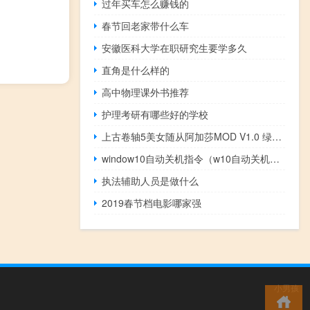
过年买车怎么赚钱的
春节回老家带什么车
安徽医科大学在职研究生要学多久
直角是什么样的
高中物理课外书推荐
护理考研有哪些好的学校
上古卷轴5美女随从阿加莎MOD V1.0 绿色免费版（上古卷轴5美女随从阿加莎MOD V1.0 绿色免费版功能简介）
window10自动关机指令（w10自动关机命令）
执法辅助人员是做什么
2019春节档电影哪家强
小男孩