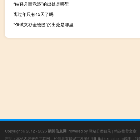
“结轻舟而竞逐”的出处是哪里
离过年只有45天了吗
“乍试夹衫金缕缝”的出处是哪里
Copyright © 2012 - 2026
铜川信息网
Powered by
网站分类目录
|
精选推荐文章
|
声明：本站内容来自互联网，如信息有错误可发邮件到f_fb#foxmail.com说明