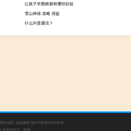
让孩子学围棋都有哪些好处
雪山神庙 攻略 强盗
什么叫普通话？
网站地图
|
疑难解答
陕ICP备05002636号
，我们会及时纠正，谢谢