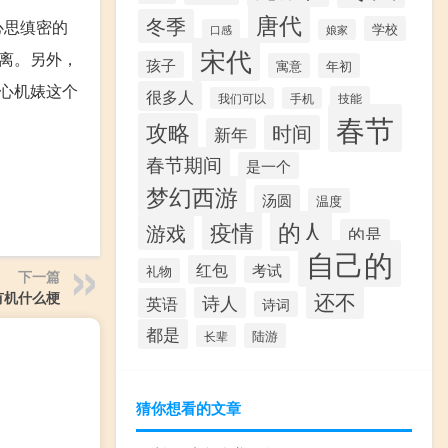
唐代
冬季
心思缜密的
学校
口感
娘家
宋代
离。另外，
孩子
寓意
年初
心机婊这个
很多人
技能
我们可以
手机
春节
攻略
时间
新年
春节期间
是一个
梦幻西游
汤圆
温度
的人
疫情
游戏
的是
自己的
红包
考试
礼物
下一篇
还不
有机什么梗
诗人
英语
诗词
都是
陆游
长辈
猜你想看的文章