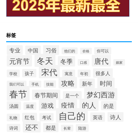
标签
习俗
专业
中国
你可以
他们的
价格
冬天
唐代
元宵节
冬季
口感
娘家
宋代
很多人
孩子
学校
寓意
年初
攻略
时间
新年
技能
我们可以
手机
春节
梦幻西游
春节期间
是一个
的人
疫情
游戏
的是
汤圆
温度
自己的
诗人
英语
红包
考试
礼物
还不
都是
诗词
陆游
长辈