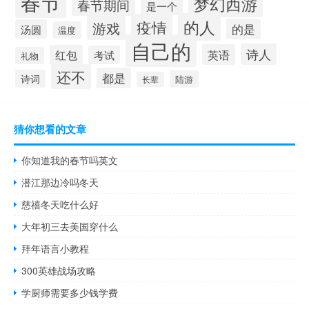
春节
梦幻西游
春节期间
是一个
的人
疫情
游戏
的是
汤圆
温度
自己的
诗人
英语
红包
考试
礼物
还不
都是
诗词
陆游
长辈
猜你想看的文章
你知道我的春节吗英文
潜江那边冷吗冬天
慈禧冬天吃什么好
大年初三去美国穿什么
拜年语言小教程
300英雄战场攻略
学厨师需要多少钱学费