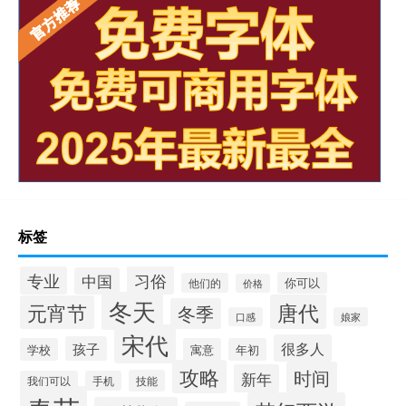
标签
习俗
专业
中国
你可以
他们的
价格
冬天
唐代
元宵节
冬季
口感
娘家
宋代
很多人
孩子
学校
寓意
年初
攻略
时间
新年
技能
我们可以
手机