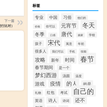
标签
习俗
专业
中国
他们的
下一篇
冬天
元宵节
进行比对）
你可以
价格
唐代
冬季
学校
口感
娘家
宋代
孩子
寓意
年初
很多人
技能
我们可以
手机
春节
攻略
时间
新年
春节期间
是一个
梦幻西游
汤圆
温度
的人
疫情
游戏
的是
自己的
红包
考试
礼物
还不
诗人
英语
诗词