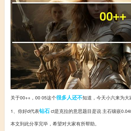
很多人
还不
关于00++，00 05这个
知道，今天小六来为大
钻石
1、你好d代表
ct是克拉的意思题目是说 主石镶嵌0.0
本文到此分享完毕，希望对大家有所帮助。