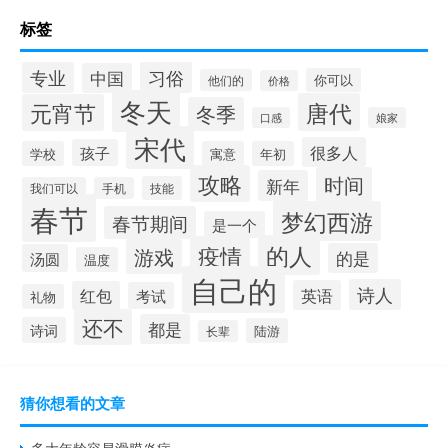
标签
习俗
专业
中国
你可以
他们的
价格
冬天
唐代
元宵节
冬季
口感
娘家
宋代
很多人
孩子
学校
寓意
年初
攻略
时间
新年
技能
我们可以
手机
春节
梦幻西游
春节期间
是一个
的人
疫情
游戏
的是
汤圆
温度
自己的
诗人
英语
红包
考试
礼物
还不
都是
诗词
陆游
长辈
猜你想看的文章