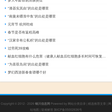
多大年龄容易滑膜炎症
“漆器实其由”的出处是哪里
“南羹未嚼淮中鱼”的出处是哪里
元宵节 杭州吃啥
春节是否有返程高峰
“汉家非有公私积”的出处是哪里
过劳死39攻略
献血红细胞有什么危害（健康人献血后红细胞多长时间可恢复正常）
“为喜双岛舄”的出处是哪里
梦幻西游新春食谱哪个好
Copyright © 2012 - 2026
铜川信息网
Powered by
网站分类目录
|
精选推荐文章
|
网
站地图
|
疑难解答
陕ICP备05002636号