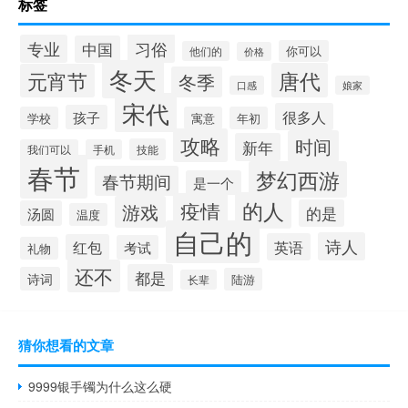
标签
习俗
专业
中国
你可以
他们的
价格
冬天
唐代
元宵节
冬季
口感
娘家
宋代
很多人
孩子
学校
寓意
年初
攻略
时间
新年
技能
我们可以
手机
春节
梦幻西游
春节期间
是一个
的人
疫情
游戏
的是
汤圆
温度
自己的
诗人
英语
红包
考试
礼物
还不
都是
诗词
陆游
长辈
猜你想看的文章
9999银手镯为什么这么硬