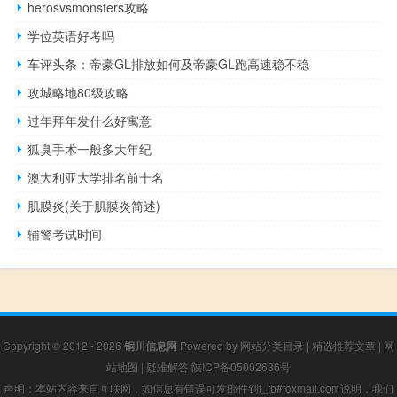
herosvsmonsters攻略
学位英语好考吗
车评头条：帝豪GL排放如何及帝豪GL跑高速稳不稳
攻城略地80级攻略
过年拜年发什么好寓意
狐臭手术一般多大年纪
澳大利亚大学排名前十名
肌膜炎(关于肌膜炎简述)
辅警考试时间
Copyright © 2012 - 2026
铜川信息网
Powered by
网站分类目录
|
精选推荐文章
|
网
站地图
|
疑难解答
陕ICP备05002636号
声明：本站内容来自互联网，如信息有错误可发邮件到f_fb#foxmail.com说明，我们