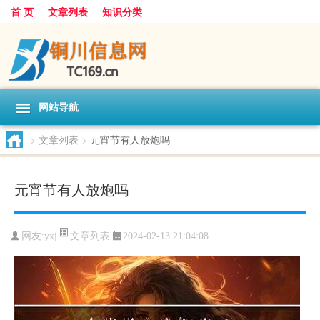
首 页
文章列表
知识分类
网站导航
>
文章列表
>
元宵节有人放炮吗
元宵节有人放炮吗
文章列表
网友:
yxj
2024-02-13 21:04:08