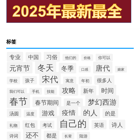
标签
习俗
专业
中国
你可以
他们的
价格
冬天
唐代
元宵节
冬季
口感
娘家
宋代
很多人
孩子
学校
寓意
年初
攻略
时间
新年
技能
我们可以
手机
春节
梦幻西游
春节期间
是一个
的人
疫情
游戏
的是
汤圆
温度
自己的
诗人
英语
红包
考试
礼物
还不
都是
诗词
陆游
长辈