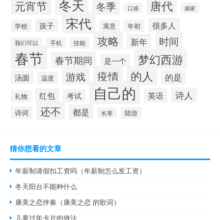
冬天
唐代
元宵节
冬季
口感
娘家
宋代
很多人
孩子
学校
寓意
年初
攻略
时间
新年
技能
我们可以
手机
春节
梦幻西游
春节期间
是一个
的人
疫情
游戏
的是
汤圆
温度
自己的
诗人
英语
红包
考试
礼物
还不
都是
诗词
陆游
长辈
猜你想看的文章
年薪制请假扣工资吗（年薪制怎么发工资）
冬天阳台不能种什么
康美之恋伴奏（康美之恋 的歌词）
儿童过年卡片的做法