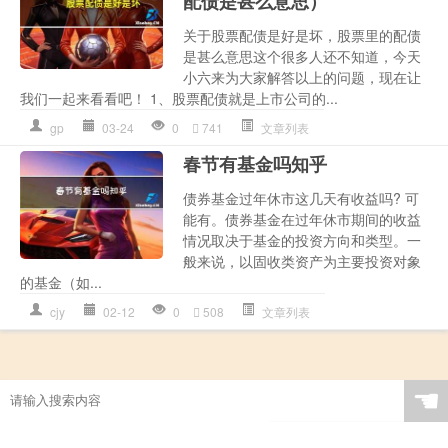
配债是甚么意思）
关于股票配债是好是坏，股票里的配债
是甚么意思这个很多人还不知道，今天
小六来为大家解答以上的问题，现在让
我们一起来看看吧！ 1、股票配债就是上市公司的...
gp
03-24
0
741
文章列表
春节有基金吗知乎
债券基金过年休市这几天有收益吗? 可
能有。债券基金在过年休市期间的收益
情况取决于基金的投资方向和类型。一
般来说，以固收类资产为主要投资对象
的基金（如...
cjy
02-12
0
508
文章列表
☚