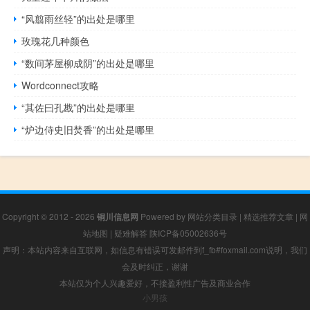
“风翦雨丝轻”的出处是哪里
玫瑰花几种颜色
“数间茅屋柳成阴”的出处是哪里
Wordconnect攻略
“其佐曰孔戡”的出处是哪里
“炉边侍史旧焚香”的出处是哪里
Copyright © 2012 - 2026
铜川信息网
Powered by
网站分类目录
|
精选推荐文章
|
网
站地图
|
疑难解答
陕ICP备05002636号
声明：本站内容来自互联网，如信息有错误可发邮件到f_fb#foxmail.com说明，我们
会及时纠正，谢谢
本站仅为个人兴趣爱好，不接盈利性广告及商业合作
小男孩