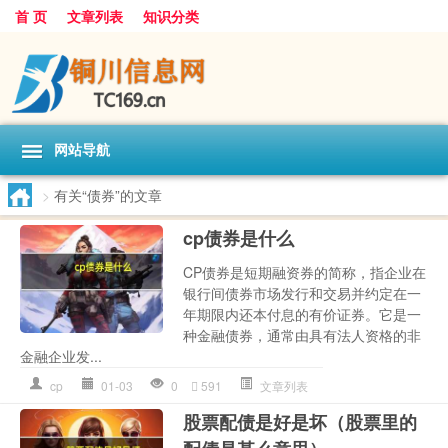
首 页
文章列表
知识分类
网站导航
>
有关“债券”的文章
cp债券是什么
CP债券是短期融资券的简称，指企业在
银行间债券市场发行和交易并约定在一
年期限内还本付息的有价证券。它是一
种金融债券，通常由具有法人资格的非
金融企业发...
cp
01-03
0
591
文章列表
股票配债是好是坏（股票里的