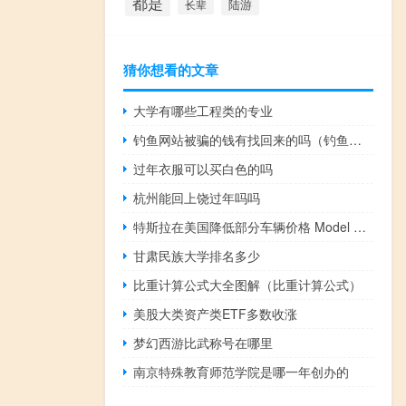
都是
陆游
长辈
猜你想看的文章
大学有哪些工程类的专业
钓鱼网站被骗的钱有找回来的吗（钓鱼网站是什么）
过年衣服可以买白色的吗
杭州能回上饶过年吗吗
特斯拉在美国降低部分车辆价格 Model 3售价降至38,990美元
甘肃民族大学排名多少
比重计算公式大全图解（比重计算公式）
美股大类资产类ETF多数收涨
梦幻西游比武称号在哪里
南京特殊教育师范学院是哪一年创办的