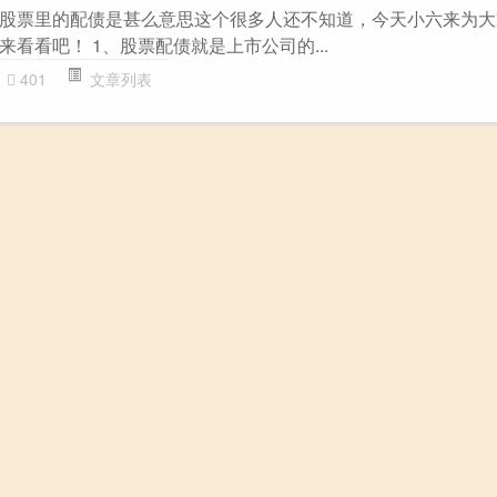
股票里的配债是甚么意思这个很多人还不知道，今天小六来为大
看看吧！ 1、股票配债就是上市公司的...
401
文章列表