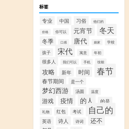
标签
习俗
专业
中国
他们的
冬天
元宵节
你可以
价格
唐代
冬季
学校
口感
娘家
宋代
孩子
寓意
年初
很多人
技能
我们可以
手机
春节
攻略
时间
新年
春节期间
是一个
梦幻西游
汤圆
温度
的人
疫情
游戏
的是
自己的
红包
考试
礼物
还不
诗人
英语
诗词